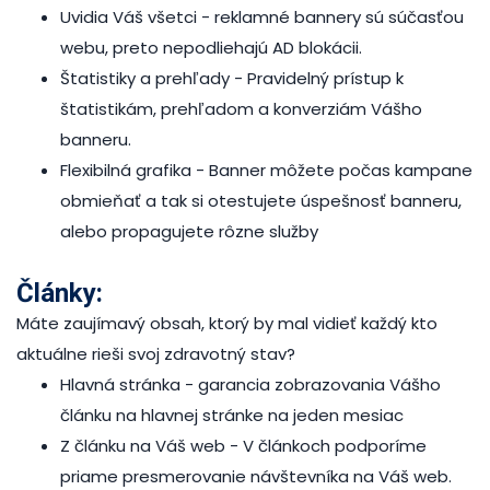
Uvidia Váš všetci
- reklamné bannery sú súčasťou
webu, preto nepodliehajú AD blokácii.
Štatistiky a prehľady
- Pravidelný prístup k
štatistikám, prehľadom a konverziám Vášho
banneru.
Flexibilná grafika -
Banner môžete počas kampane
obmieňať a tak si otestujete úspešnosť banneru,
alebo propagujete rôzne služby
Články:
Máte zaujímavý obsah, ktorý by mal vidieť každý kto
aktuálne rieši svoj zdravotný stav?
Hlavná stránka
- garancia zobrazovania Vášho
článku na hlavnej stránke na jeden mesiac
Z článku na Váš web
- V článkoch podporíme
priame presmerovanie návštevníka na Váš web.