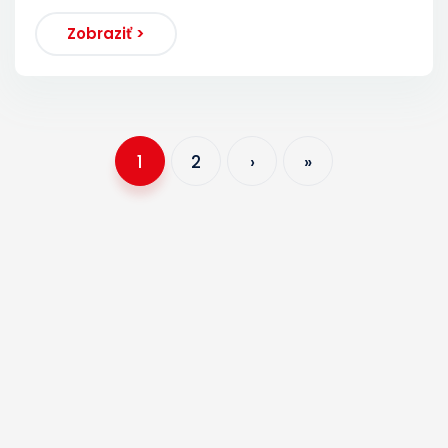
Zobraziť >
1
2
›
»