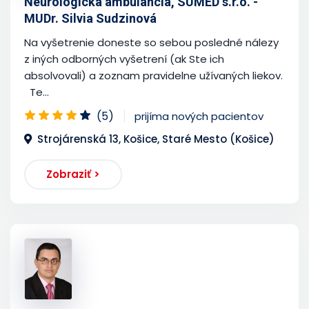
Neurologická ambulancia, SUMED s.r.o. -
MUDr. Silvia Sudzinová
Na vyšetrenie doneste so sebou posledné nálezy
z iných odborných vyšetrení (ak Ste ich
absolvovali) a zoznam pravidelne užívaných liekov.
Te...
(5)
prijíma nových pacientov
Strojárenská 13, Košice, Staré Mesto (Košice)
Zobraziť >