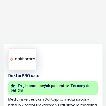
DoktorPRO s.r.o.
Prijímame nových pacientov. Termíny do
pár dni
Medicínske centrum Doktorpro: medzinárodný
prístup k zdraviuDoktorpro v Bratislave je moderná