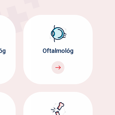
óg
Oftalmológ