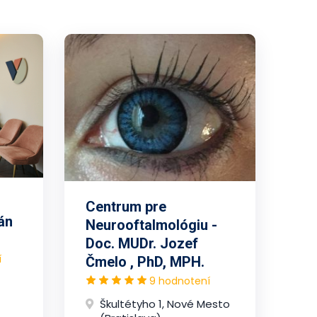
Centrum pre
án
Neurooftalmológiu -
Doc. MUDr. Jozef
í
Čmelo , PhD, MPH.
9 hodnotení
Škultétyho 1, Nové Mesto