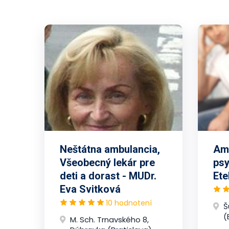
Neštátna ambulancia,
Amb
Všeobecný lekár pre
psy
deti a dorast - MUDr.
Ete
Eva Svitková
10 hodnotení
Š
(
M. Sch. Trnavského 8,