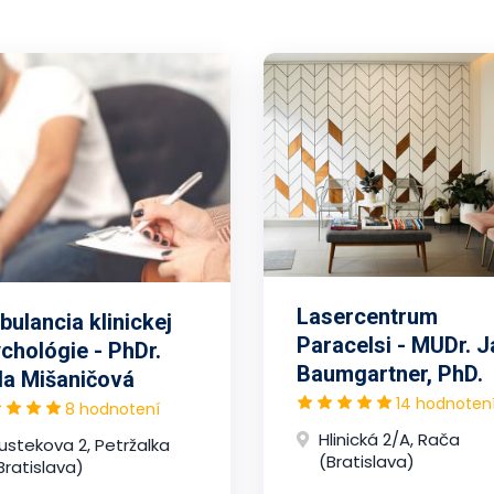
Lasercentrum
ulancia klinickej
Paracelsi - MUDr. J
chológie - PhDr.
Baumgartner, PhD.
la Mišaničová
14 hodnoten
8 hodnotení
Hlinická 2/A, Rača
ustekova 2, Petržalka
(Bratislava)
Bratislava)