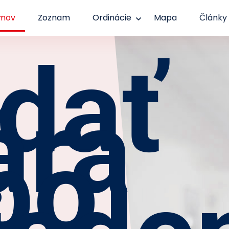
mov
Zoznam
Ordinácie
Mapa
Články
dať
ára
bo