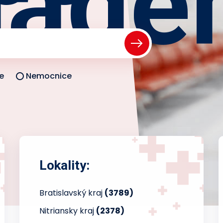
iade
e
Nemocnice
Lokality:
Bratislavský kraj
(3789)
Nitriansky kraj
(2378)