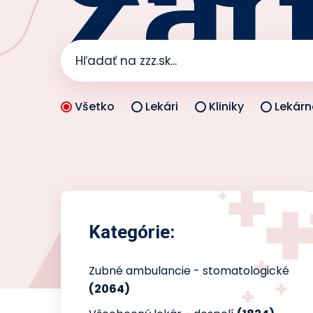
zar
Všetko
Lekári
Kliniky
Lekárn
Kategórie:
Zubné ambulancie - stomatologické
(2064)