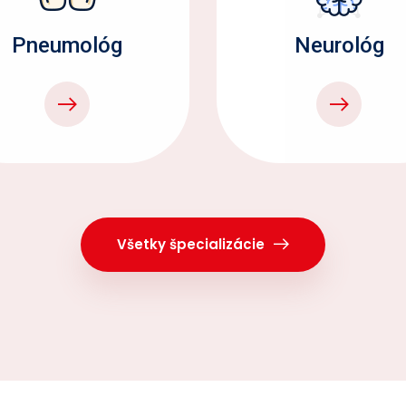
Pneumológ
Neurológ
Všetky špecializácie