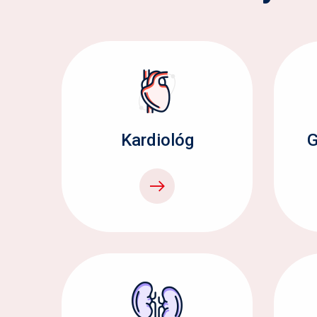
Kardiológ
G