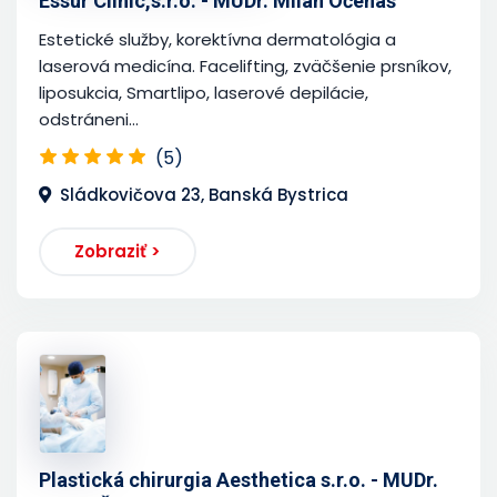
Essur Clinic,s.r.o. - MUDr. Milan Očenáš
Estetické služby, korektívna dermatológia a
laserová medicína. Facelifting, zväčšenie prsníkov,
liposukcia, Smartlipo, laserové depilácie,
odstráneni...
(5)
Sládkovičova 23, Banská Bystrica
Zobraziť >
Plastická chirurgia Aesthetica s.r.o. - MUDr.