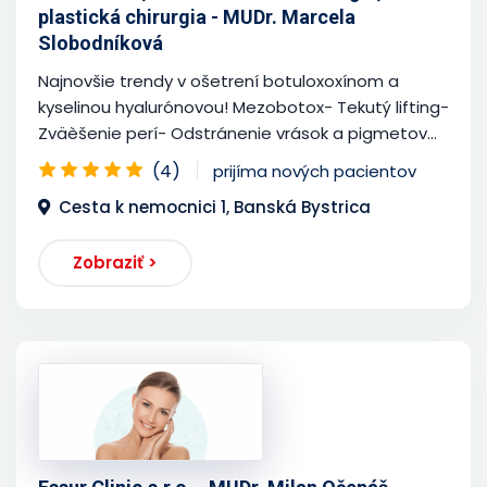
plastická chirurgia - MUDr. Marcela
Slobodníková
Najnovšie trendy v ošetrení botuloxoxínom a
kyselinou hyalurónovou! Mezobotox- Tekutý lifting-
Zväèšenie perí- Odstránenie vrások a pigmetov...
(4)
prijíma nových pacientov
Cesta k nemocnici 1, Banská Bystrica
Zobraziť >