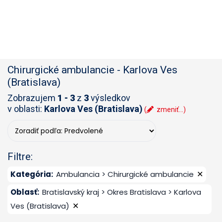
Chirurgické ambulancie
-
Karlova Ves
(Bratislava)
Zobrazujem
1 - 3
z
3
výsledkov
v oblasti:
Karlova Ves (Bratislava)
(
zmeniť...)
Filtre:
✕
Kategória
:
Ambulancia > Chirurgické ambulancie
Oblasť
:
Bratislavský kraj > Okres Bratislava > Karlova
✕
Ves (Bratislava)