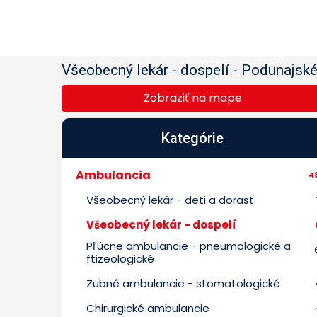
Všeobecný lekár - dospelí
-
Podunajské 
Zobraziť na mape
Kategórie
Ambulancia
4
Všeobecný lekár - deti a dorast
Všeobecný lekár - dospelí
Pľúcne ambulancie - pneumologické a
ftizeologické
Zubné ambulancie - stomatologické
Chirurgické ambulancie