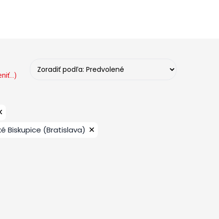
iť...)
✕
✕
ké Biskupice (Bratislava)