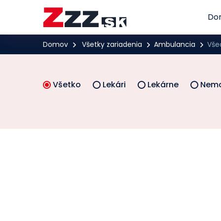
Do
Domov
Všetky zariadenia
Ambulancia
Vše
Všetko
Lekári
Lekárne
Nemo