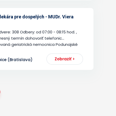
ekára pre dospelých - MUDr. Viera
, dvere: 308 Odbery: od 07:00 - 08:15 hod. ,
resný termín dohovoriť telefonic...
zovaná geriatrická nemocnica Podunajské
Zobraziť >
pice (Bratislava)