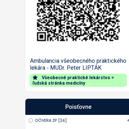
Predch.
Na
Ambulancia všeobecného praktického
lekára - MUDr. Peter LIPTÁK
Všeobecné praktické lekárstvo =
ľudská stránka medicíny
Poisťovne
DÔVERA ZP [24]
4