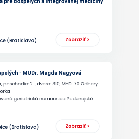
 pre dospelých a integrovanej medicíny
Zobraziť >
ce (Bratislava)
ospelých - MUDr. Magda Nagyová
, poschodie: 2. , dvere: 310, MHD: 70 Odbery:
torka
zovaná geriatrická nemocnica Podunajské
Zobraziť >
pice (Bratislava)