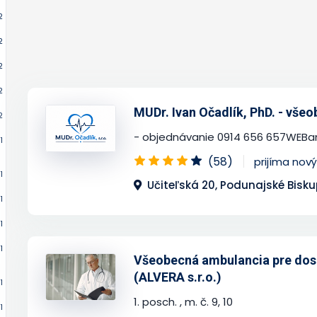
2
2
2
2
MUDr. Ivan Očadlík, PhD. - vše
2
- objednávanie 0914 656 657WEBam
1
(58)
prijíma nov
1
Učiteľská 20, Podunajské Bisku
1
1
1
Všeobecná ambulancia pre dosp
(ALVERA s.r.o.)
1
1. posch. , m. č. 9, 10
1