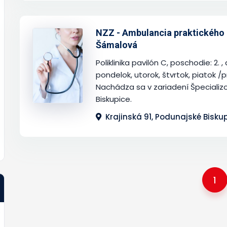
NZZ - Ambulancia praktického l
sled.
Šámalová
Poliklinika pavilón C, poschodie: 2. 
pondelok, utorok, štvrtok, piatok /p
Nachádza sa v zariadení Špeciali
Biskupice.
Krajinská 91, Podunajské Bisku
1