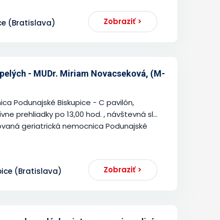
Zobraziť >
ce (Bratislava)
pelých - MUDr. Miriam Novacseková, (M-
ca Podunajské Biskupice - C pavilón,
ne prehliadky po 13,00 hod. , návštevná sl...
zovaná geriatrická nemocnica Podunajské
Zobraziť >
pice (Bratislava)