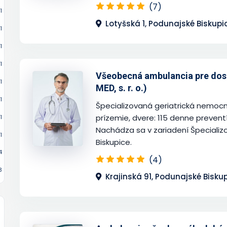
(7)
1
Lotyšská 1, Podunajské Biskupi
1
1
1
Všeobecná ambulancia pre dos
1
MED, s. r. o.)
1
Špecializovaná geriatrická nemocni
prízemie, dvere: 115 denne preventív
1
Nachádza sa v zariadení Špeciali
1
Biskupice.
4
(4)
3
Krajinská 91, Podunajské Bisku