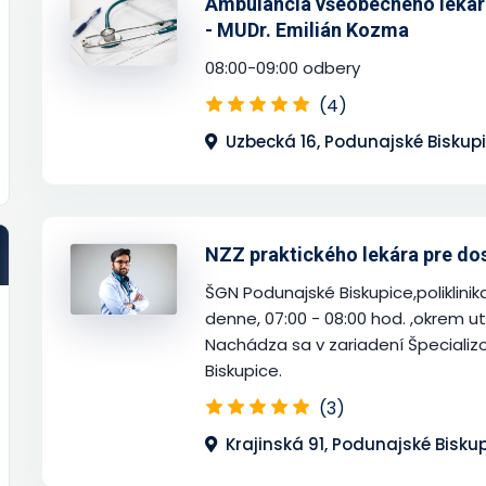
Ambulancia všeobecného lekára
- MUDr. Emilián Kozma
08:00-09:00 odbery
(4)
Uzbecká 16, Podunajské Biskupi
NZZ praktického lekára pre d
ŠGN Podunajské Biskupice,poliklinika
denne, 07:00 - 08:00 hod. ,okrem u
Nachádza sa v zariadení Špeciali
Biskupice.
(3)
Krajinská 91, Podunajské Bisku