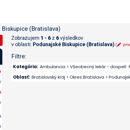
Biskupice (Bratislava)
Zobrazujem
1 - 6
z
6
výsledkov
v oblasti:
Podunajské Biskupice (Bratislava)
(
zmen
Filtre:
Kategória
:
Ambulancia > Všeobecný lekár - dospelí
8
Oblasť
:
Bratislavský kraj > Okres Bratislava > Podunajs
7
6
6
4
3