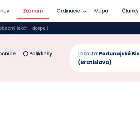
mov
Zoznam
Ordinácie
Mapa
Články
obecný lekár - dospelí
cnice
Poliklinky
Lokalita:
Podunajské Bis
(Bratislava)