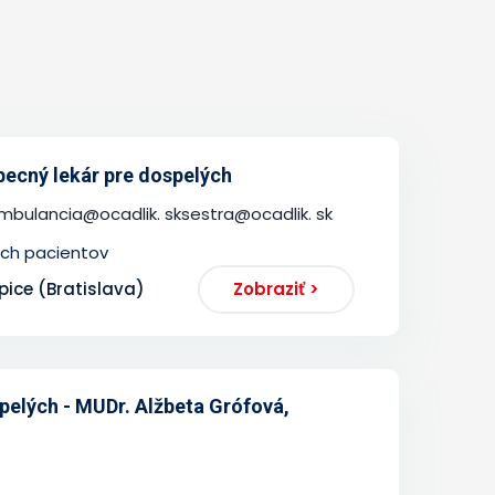
obecný lekár pre dospelých
bulancia@ocadlik. sksestra@ocadlik. sk
ých pacientov
pice (Bratislava)
Zobraziť >
elých - MUDr. Alžbeta Grófová,