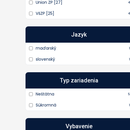
Union ZP [27]
4
VšZP [25]
4
Jazyk
maďarský
1
slovenský
1
Typ zariadenia
Neštátna
5
Súkromná
1
Vybavenie