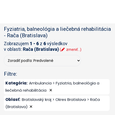
Fyziatria, balneológia a liečebná rehabilitácia
-
Rača (Bratislava)
Zobrazujem
1 - 6
z
6
výsledkov
v oblasti:
Rača (Bratislava)
(
zmeniť...)
Filtre:
Kategória
:
Ambulancia > Fyziatria, balneológia a
✕
liečebná rehabilitácia
Oblasť
:
Bratislavský kraj > Okres Bratislava > Rača
✕
(Bratislava)