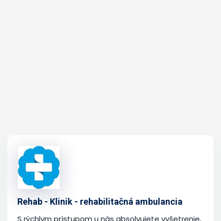
Rehab - Klinik - rehabilitačná ambulancia
S rýchlym prístupom u nás absolvujete vyšetrenie,