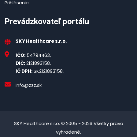
Prihlásenie
Prevádzkovateľ portálu
SKY Healthcare s.r.o.
IČO:
54794463,
DIČ:
2121893158,
IČ DPH:
SK2121893158,
info@zzz.sk
SKY Healthcare s.r.o. © 2005 - 2026 Všetky práva
vyhradené.