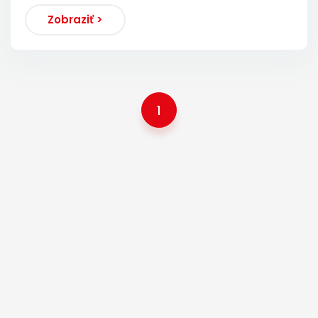
Zobraziť >
1