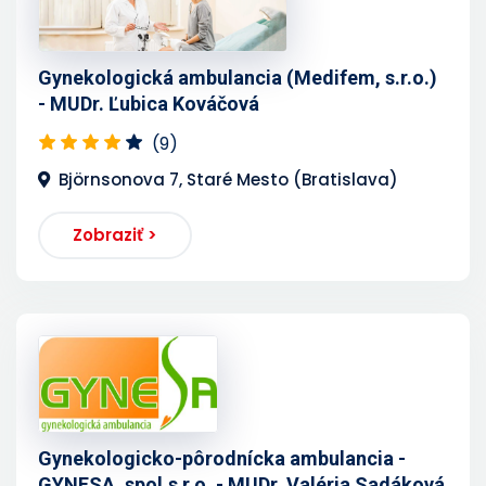
Gynekologická ambulancia (Medifem, s.r.o.)
- MUDr. Ľubica Kováčová
(9)
Björnsonova 7, Staré Mesto (Bratislava)
Zobraziť >
Gynekologicko-pôrodnícka ambulancia -
GYNESA, spol.s r.o. - MUDr. Valéria Sadáková