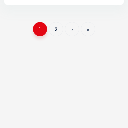
1
2
›
»