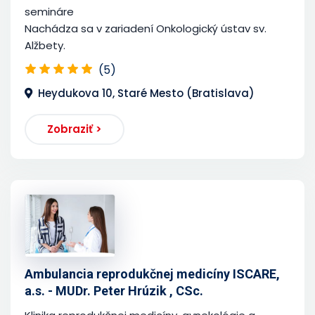
semináre
Nachádza sa v zariadení Onkologický ústav sv.
Alžbety.
(5)
Heydukova 10, Staré Mesto (Bratislava)
Zobraziť >
Ambulancia reprodukčnej medicíny ISCARE,
a.s. - MUDr. Peter Hrúzik , CSc.