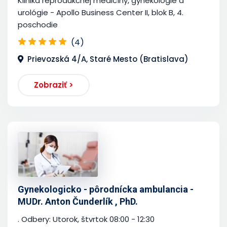
Klinika reprodukčnej medicíny, gynekológie a
urológie - Apollo Business Center II, blok B, 4.
poschodie
(4)
Prievozská 4/A, Staré Mesto (Bratislava)
Zobraziť >
Gynekologicko - pôrodnícka ambulancia -
MUDr. Anton Čunderlík , PhD.
. Odbery: Utorok, štvrtok 08:00 - 12:30