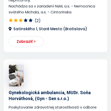
neprítomný.
Nachádza sa v zariadení NsM, a.s. - Nemocnica
svätého Michala, a.s. - Cintorínska.
(2)
Satinského 1, Staré Mesto (Bratislava)
Zobraziť >
Gynekologická ambulancia, MUDr. Soňa
Horváthová, (Gyn - Sen s.r.o.)
Poskytovanie zdravotnej starostlivosti v odbore