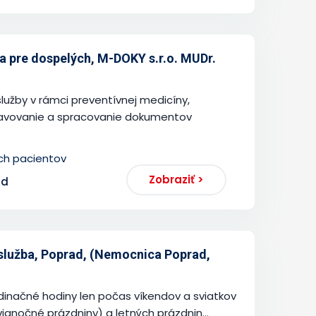
 pre dospelých, M-DOKY s.r.o. MUDr.
užby v rámci preventívnej medicíny,
stavovanie a spracovanie dokumentov
ých pacientov
Zobraziť >
ad
služba, Poprad, (Nemocnica Poprad,
inačné hodiny len počas víkendov a sviatkov
vianočné prázdniny) a letných prázdnin...