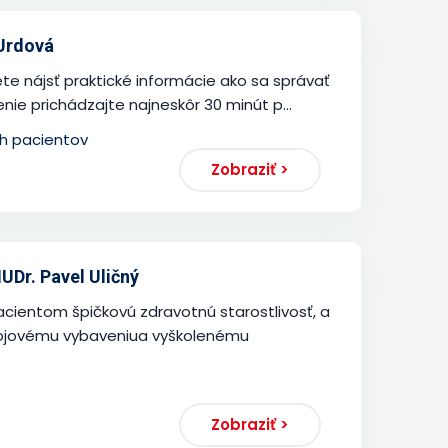
 Urdová
te nájsť praktické informácie ako sa správať
nie prichádzajte najneskôr 30 minút p...
ch pacientov
Zobraziť >
UDr. Pavel Uličný
cientom špičkovú zdravotnú starostlivosť, a
rojovému vybaveniua vyškolenému
Zobraziť >