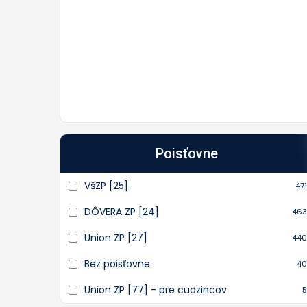
Poisťovne
VšZP [25]
471
DÔVERA ZP [24]
463
Union ZP [27]
440
Bez poisťovne
40
Union ZP [77] - pre cudzincov
5