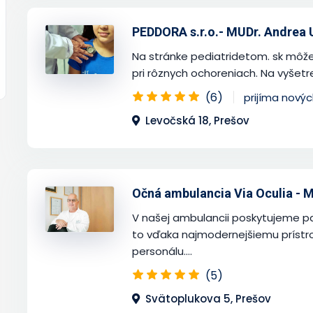
PEDDORA s.r.o.- MUDr. Andrea
Na stránke pediatridetom. sk môže
pri rôznych ochoreniach. Na vyšetre
(6)
prijíma nový
Levočská 18, Prešov
Očná ambulancia Via Oculia - M
V našej ambulancii poskytujeme pa
to vďaka najmodernejšiemu príst
personálu....
(5)
Svätoplukova 5, Prešov