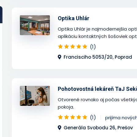
Optika Uhlár
Optika Uhlár je najmodernejšia opt
aplikáciu kontaktných šošoviek opt
(1)
Francisciho 5053/20, Poprad
Pohotovostná lekáreň TaJ Sek
Otvorené rovnako aj počas všetký
pokoja.
(1)
prijíma novýc
Generála Svobodu 26, Prešov