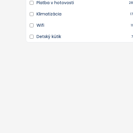
Platba v hotovosti
28
Klimatizácia
17
Wifi
11
Detský kútik
7