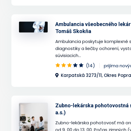
Ambulancia všeobecného lekára
Tomáš Skokňa
Ambulancia poskytuje komplexné sl
diagnostiky a liečby ochorení, vy
súvisiacich...
(14)
prijíma nov
Karpatská 3273/11, Okres Popr
Zubno-lekárska pohotovostná 
a.s.)
Zubno-lekárska pohotovosť má ord
od 9. 00 do 13. 00. Počas zimných (