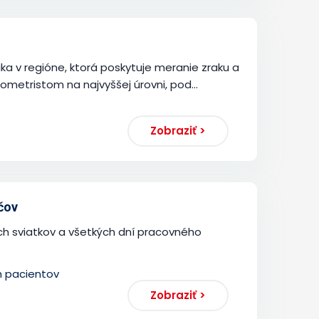
ika v regióne, ktorá poskytuje meranie zraku a
ometristom na najvyššej úrovni, pod...
Zobraziť >
čov
ch sviatkov a všetkých dní pracovného
h pacientov
Zobraziť >