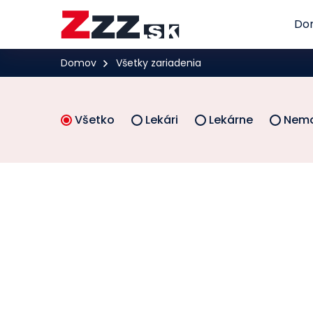
Do
Domov
Všetky zariadenia
Všetko
Lekári
Lekárne
Nemo