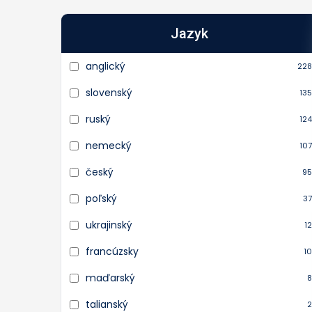
Jazyk
anglický
228
slovenský
135
ruský
124
nemecký
107
český
95
poľský
37
ukrajinský
12
francúzsky
10
maďarský
8
talianský
2