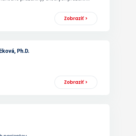
Zobraziť >
čková, Ph.D.
Zobraziť >
ch pacientov