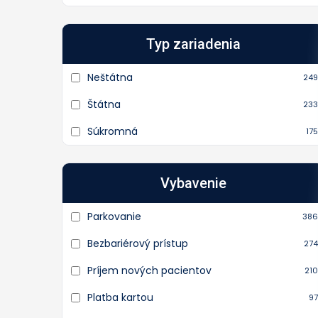
Typ zariadenia
Neštátna
249
Štátna
233
Súkromná
175
Vybavenie
Parkovanie
386
Bezbariérový prístup
274
Príjem nových pacientov
210
Platba kartou
97