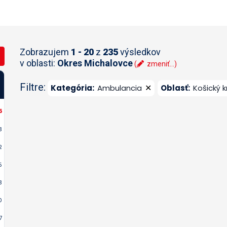
Zobrazujem
1 - 20
z
235
výsledkov
v oblasti:
Okres Michalovce
(
zmeniť...)
Filtre:
✕
Kategória
:
Ambulancia
Oblasť
:
Košický k
5
3
2
5
3
0
7