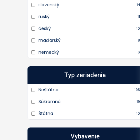
slovenský
14
ruský
11
český
10
maďarský
8
nemecký
6
Typ zariadenia
Neštátna
195
Súkromná
19
Štátna
10
Vybavenie