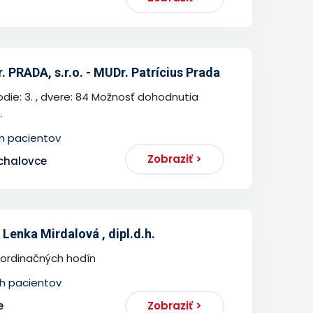
 PRADA, s.r.o. - MUDr. Patrícius Prada
odie: 3. , dvere: 84 Možnosť dohodnutia
.
ch pacientov
Zobraziť >
ichalovce
Lenka Mirdalová , dipl.d.h.
ordinačných hodín
ch pacientov
e
Zobraziť >