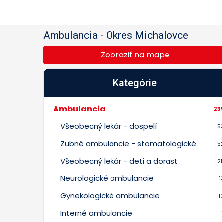
Ambulancia
-
Okres Michalovce
Zobraziť na mape
Kategórie
Ambulancia
23
Všeobecný lekár - dospelí
5
Zubné ambulancie - stomatologické
5
Všeobecný lekár - deti a dorast
2
Neurologické ambulancie
1
Gynekologické ambulancie
1
Interné ambulancie