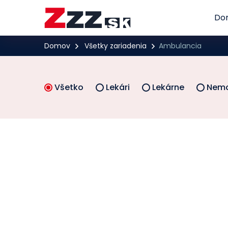
Do
Domov
Všetky zariadenia
Ambulancia
Všetko
Lekári
Lekárne
Nemo