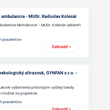
á ambulancia - MUDr. Radoslav Kolesár
mbulancia Michalovce - MUDr. Kolesár Lekáreň
ch pacientov
Zobraziť >
ekologický ultrazvuk, GYNFAN s.r.o. -
kové vyšetrenia prístrojom vyššej triedy.
n možné za poplatok.
ch pacientov
Zobraziť >