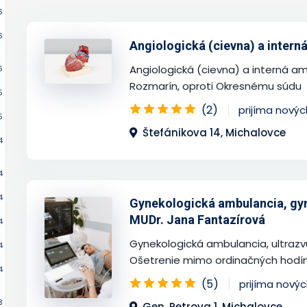
6
6
Angiologická (cievna) a intern
Angiologická (cievna) a interná a
6
Rozmarín, oproti Okresnému súdu
5
(2)
prijíma nový
5
Štefánikova 14, Michalovce
4
4
4
Gynekologická ambulancia, gyn
MUDr. Jana Fantazírová
4
Gynekologická ambulancia, ultrazvu
4
Ošetrenie mimo ordinačných hodí
4
(5)
prijíma nový
3
Gen. Petrova 1, Michalovce