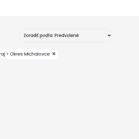
✕
raj > Okres Michalovce