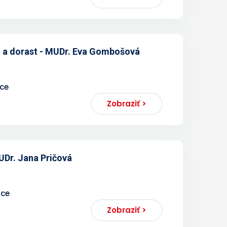
 a dorast - MUDr. Eva Gombošová
vce
Zobraziť >
Dr. Jana Pričová
vce
Zobraziť >