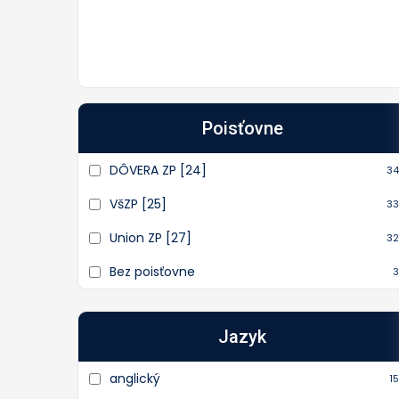
Poisťovne
DÔVERA ZP [24]
34
VšZP [25]
33
Union ZP [27]
32
Bez poisťovne
3
Jazyk
anglický
15