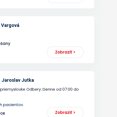
a Vargová
ušany
Zobraziť >
 Jaroslav Jutka
j priemyslovke Odbery: Denne od 07:00 do
ch pacientov
Zobraziť >
vce