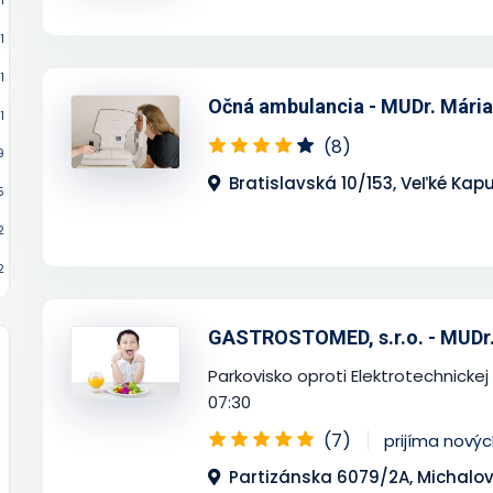
1
1
1
Očná ambulancia - MUDr. Mári
1
(8)
9
Bratislavská 10/153, Veľké Kap
5
2
2
GASTROSTOMED, s.r.o. - MUDr.
Parkovisko oproti Elektrotechnicke
07:30
(7)
prijíma nový
Partizánska 6079/2A, Michalo