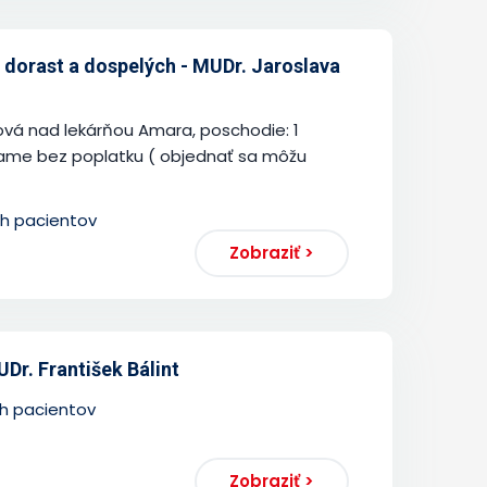
 dorast a dospelých - MUDr. Jaroslava
á nad lekárňou Amara, poschodie: 1
ame bez poplatku ( objednať sa môžu
ch pacientov
Zobraziť >
Dr. František Bálint
ch pacientov
Zobraziť >