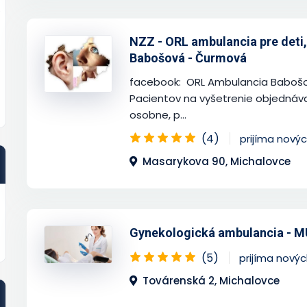
NZZ - ORL ambulancia pre deti,
Babošová - Čurmová
facebook: ORL Ambulancia Babošov
Pacientov na vyšetrenie objednáv
osobne, p...
(4)
prijíma nový
Masarykova 90, Michalovce
Gynekologická ambulancia - MU
(5)
prijíma nový
Továrenská 2, Michalovce