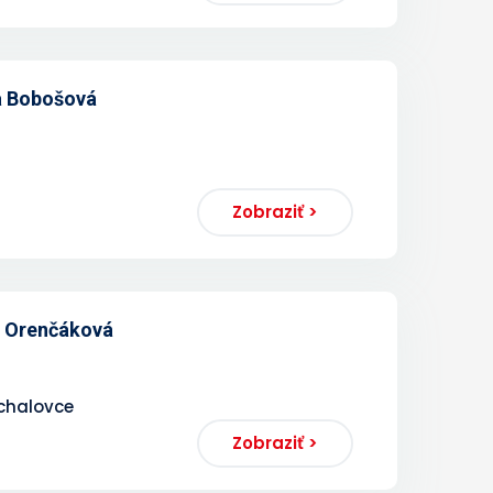
a Bobošová
Zobraziť >
a Orenčáková
ichalovce
Zobraziť >