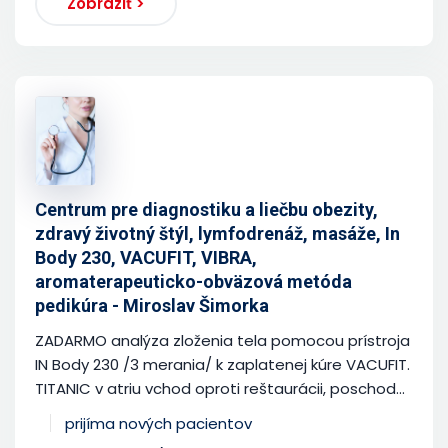
Zobraziť >
Centrum pre diagnostiku a liečbu obezity,
zdravý životný štýl, lymfodrenáž, masáže, In
Body 230, VACUFIT, VIBRA,
aromaterapeuticko-obväzová metóda
pedikúra - Miroslav Šimorka
ZADARMO analýza zloženia tela pomocou prístroja
IN Body 230 /3 merania/ k zaplatenej kúre VACUFIT.
TITANIC v atriu vchod oproti reštaurácii, poschod...
prijíma nových pacientov