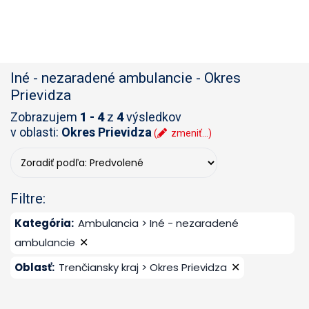
Iné - nezaradené ambulancie
-
Okres
Prievidza
Zobrazujem
1 - 4
z
4
výsledkov
v oblasti:
Okres Prievidza
(
zmeniť...)
Filtre:
Kategória
:
Ambulancia > Iné - nezaradené
✕
ambulancie
✕
Oblasť
:
Trenčiansky kraj > Okres Prievidza