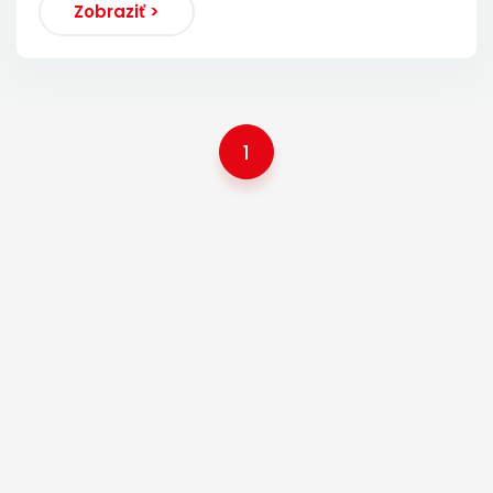
Zobraziť >
1