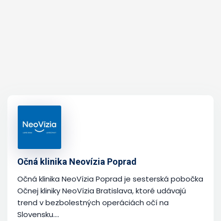
Očná klinika Neovízia Poprad
Očná klinika NeoVízia Poprad je sesterská pobočka
Očnej kliniky NeoVízia Bratislava, ktoré udávajú
trend v bezbolestných operáciách očí na
Slovensku....