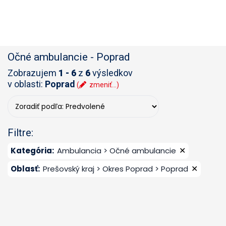
Očné ambulancie
-
Poprad
Zobrazujem
1 - 6
z
6
výsledkov
v oblasti:
Poprad
(
zmeniť...)
Filtre:
✕
Kategória
:
Ambulancia > Očné ambulancie
✕
Oblasť
:
Prešovský kraj > Okres Poprad > Poprad