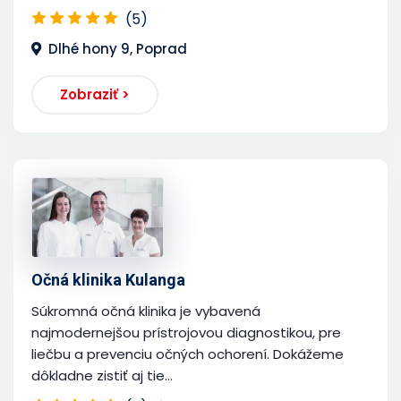
(5)
Dlhé hony 9, Poprad
Zobraziť >
Očná klinika Kulanga
Súkromná očná klinika je vybavená
najmodernejšou prístrojovou diagnostikou, pre
liečbu a prevenciu očných ochorení. Dokážeme
dôkladne zistiť aj tie...