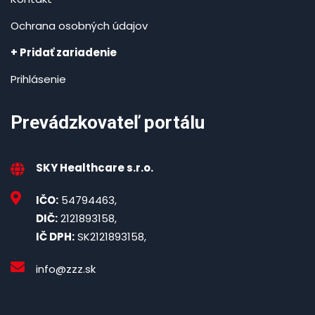
Ochrana osobných údajov
+ Pridať zariadenie
Prihlásenie
Prevádzkovateľ portálu
SKY Healthcare s.r.o.
IČO:
54794463,
DIČ:
2121893158,
IČ DPH:
SK2121893158,
info@zzz.sk