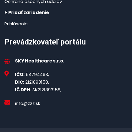
Ochrana osobných údajov
+ Pridať zariadenie
Prihlásenie
Prevádzkovateľ portálu
SKY Healthcare s.r.o.
IČO:
54794463,
DIČ:
2121893158,
IČ DPH:
SK2121893158,
info@zzz.sk