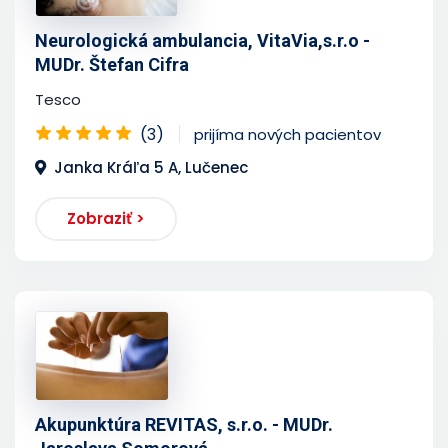
Neurologická ambulancia, VitaVia,s.r.o -
MUDr. Štefan Cifra
Tesco
(3)
prijíma nových pacientov
Janka Kráľa 5 A, Lučenec
Zobraziť >
Akupunktúra REVITAS, s.r.o. - MUDr.