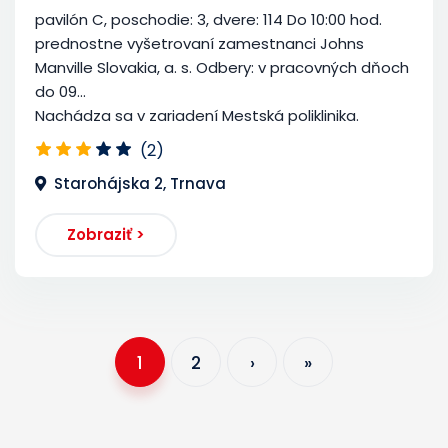
pavilón C, poschodie: 3, dvere: 114 Do 10:00 hod.
prednostne vyšetrovaní zamestnanci Johns
Manville Slovakia, a. s. Odbery: v pracovných dňoch
do 09...
Nachádza sa v zariadení Mestská poliklinika.
(2)
Starohájska 2, Trnava
Zobraziť >
1
2
›
»