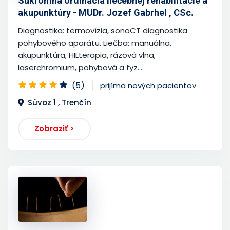
Súkromná ordinácia liečebnej rehabilitácie a
akupunktúry - MUDr. Jozef Gabrhel , CSc.
Diagnostika: termovízia, sonoCT diagnostika
pohybového aparátu. Liečba: manuálna,
akupunktúra, HILterapia, rázová vlna,
laserchromium, pohybová a fyz...
(5)
prijíma nových pacientov
Súvoz 1 , Trenčín
Zobraziť >