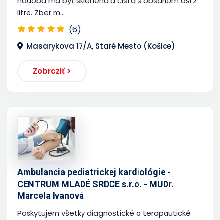
nádoba má byť sklenená a čistá s obsahom asi 2
litre. Zber m...
(6)
Masarykova 17/A, Staré Mesto (Košice)
Zobraziť >
Ambulancia pediatrickej kardiológie -
CENTRUM MLADÉ SRDCE s.r.o. - MUDr.
Marcela Ivanová
Poskytujem všetky diagnostické a terapautické