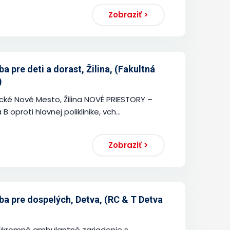
Zobraziť >
 pre deti a dorast, Žilina, (Fakultná
)
cké Nové Mesto, Žilina NOVÉ PRIESTORY –
 oproti hlavnej poliklinike, vch...
Zobraziť >
a pre dospelých, Detva, (RC & T Detva
kromné ambulantné zariadenie s