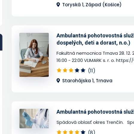
Toryská 1, Západ (Košice)
Ambulantná pohotovostná služba
dospelých, deti a dorast, n.o.)
Fakultná nemocnica Trnava 28. 12. 201
16:00 - 22:00 VLIMARK s. r. o. https:/
(11)
Starohájska 1, Trnava
Ambulantná pohotovostná služba
Spádová oblasť okres Trenčín. Sp
(8)