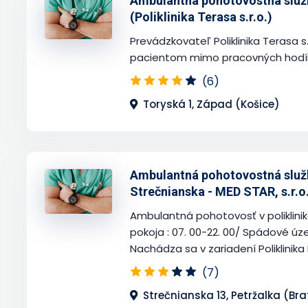
Ambulantná pohotovostná služ
(Poliklinika Terasa s.r.o.)
Prevádzkovateľ Poliklinika Terasa s.
pacientom mimo pracovných hodín,
(6)
Toryská 1, Západ (Košice)
Ambulantná pohotovostná služb
Strečnianska - MED STAR, s.r.o
Ambulantná pohotovosť v poliklini
pokoja : 07. 00-22. 00/ Spádové územ
Nachádza sa v zariadení Poliklinika 
(7)
Strečnianska 13, Petržalka (Bra