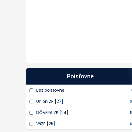
Poisťovne
Bez poisťovne
7
Union ZP [27]
6
DÔVERA ZP [24]
5
VšZP [25]
5