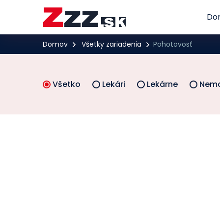
Do
Domov
Všetky zariadenia
Pohotovosť
Všetko
Lekári
Lekárne
Nemo