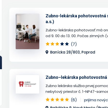
Zubno-lekárska pohotovostná 
a.s.)
Zubno-lekárska pohotovosť má ord
od 9. 00 do 13. 00. Počas zimných (
(7)
Banícka 28/803, Poprad
Zubno–lekárska pohotovostná sl
Zubno lekárska služba prvej pomoci 
nebytový priestor č. 1-NP47-samos
(6)
prijíma nový
Bajkálska 9, Nové Mesto (Brati