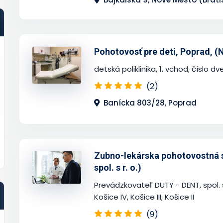
Pohotovosť pre deti, Poprad, (
detská poliklinika, 1. vchod, číslo dv
(2)
Banícka 803/28, Poprad
Zubno-lekárska pohotovostná s
spol. s r. o.)
Prevádzkovateľ DUTY - DENT, spol. s
Košice IV, Košice III, Košice II
(9)