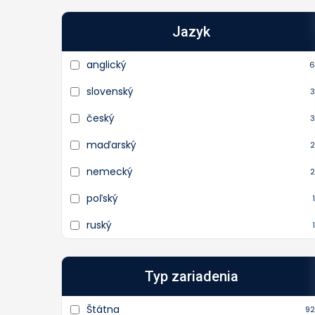
Jazyk
anglický
6
slovenský
3
český
3
maďarský
2
nemecký
2
poľský
1
ruský
1
Typ zariadenia
Štátna
92