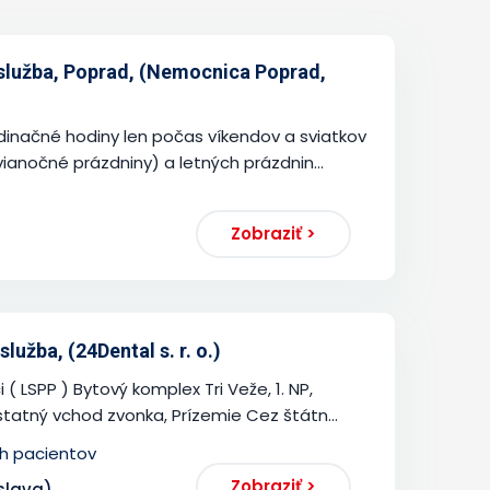
služba, Poprad, (Nemocnica Poprad,
inačné hodiny len počas víkendov a sviatkov
vianočné prázdniny) a letných prázdnin...
Zobraziť >
užba, (24Dental s. r. o.)
( LSPP ) Bytový komplex Tri Veže, 1. NP,
tatný vchod zvonka, Prízemie Cez štátn...
ch pacientov
Zobraziť >
slava)