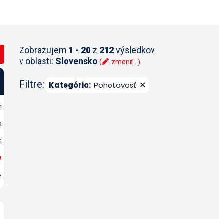
Zobrazujem
1 - 20
z
212
výsledkov
v oblasti:
Slovensko
(
zmeniť...)
Filtre:
✕
Kategória
:
Pohotovosť
4
3
5
2
2