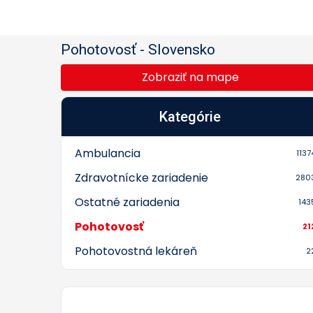
Pohotovosť
-
Slovensko
Zobraziť na mape
Kategórie
Ambulancia
1137
Zdravotnícke zariadenie
280
Ostatné zariadenia
143
Pohotovosť
21
Pohotovostná lekáreň
2