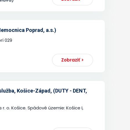
Nemocnica Poprad, a.s.)
erí 029
Zobraziť >
lužba, Košice-Západ, (DUTY - DENT,
 r. o. Košice. Spádové územie: Košice I,