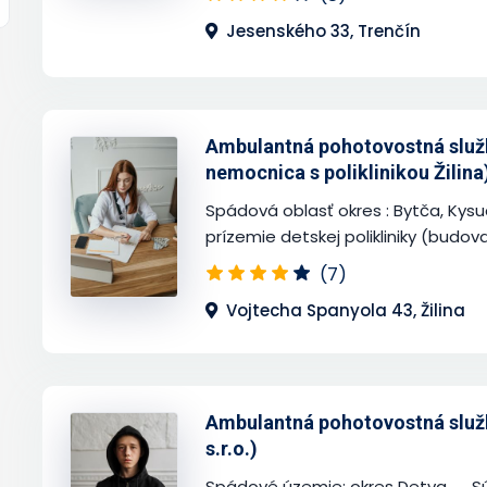
Jesenského 33, Trenčín
Ambulantná pohotovostná služba
nemocnica s poliklinikou Žilina
Spádová oblasť okres : Bytča, Kysu
prízemie detskej polikliniky (budova B
(7)
Vojtecha Spanyola 43, Žilina
Ambulantná pohotovostná služb
s.r.o.)
Spádové územie: okres Detva. Sú