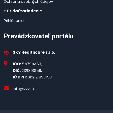
Ochrana osobných údajov
+ Pridať zariadenie
Prihlásenie
Prevádzkovateľ portálu
SKY Healthcare s.r.o.
IČO:
54794463,
DIČ:
2121893158,
IČ DPH:
SK2121893158,
info@zzz.sk