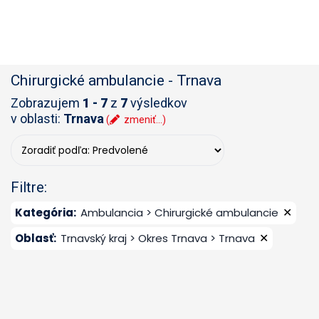
Chirurgické ambulancie
-
Trnava
Zobrazujem
1 - 7
z
7
výsledkov
v oblasti:
Trnava
(
zmeniť...)
Filtre:
✕
Kategória
:
Ambulancia > Chirurgické ambulancie
✕
Oblasť
:
Trnavský kraj > Okres Trnava > Trnava