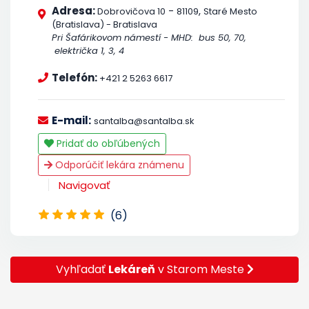
Adresa:
-
,
Dobrovičova 10
81109
Staré Mesto
(Bratislava) - Bratislava
Pri Šafárikovom námestí - MHD: bus 50, 70,
električka 1, 3, 4
Telefón:
+421 2 5263 6617
E-mail:
santalba@santalba.sk
Pridať do obľúbených
Odporúčiť lekára známenu
Navigovať
(6)
Vyhľadať
Lekáreň
v Starom Meste