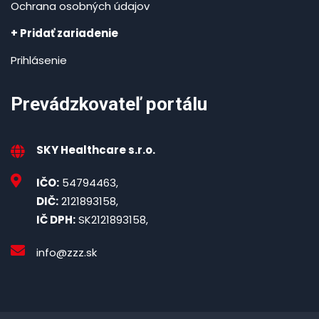
Ochrana osobných údajov
+ Pridať zariadenie
Prihlásenie
Prevádzkovateľ portálu
SKY Healthcare s.r.o.
IČO:
54794463,
DIČ:
2121893158,
IČ DPH:
SK2121893158,
info@zzz.sk