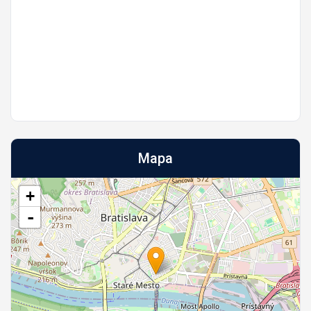
Mapa
+
-