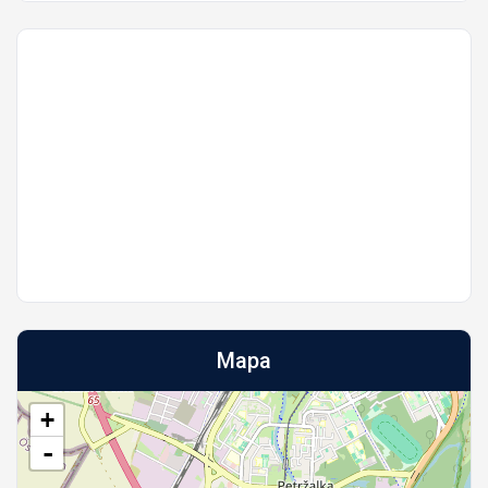
Mapa
+
-