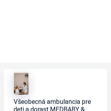
Všeobecná ambulancia pre
deti a dorast MEDBABY &