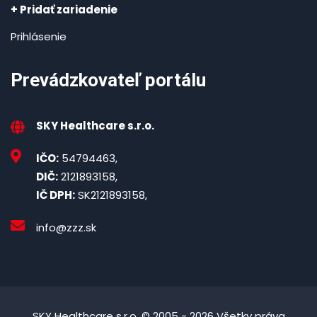
+ Pridať zariadenie
Prihlásenie
Prevádzkovateľ portálu
SKY Healthcare s.r.o.
IČO:
54794463,
DIČ:
2121893158,
IČ DPH:
SK2121893158,
info@zzz.sk
SKY Healthcare s.r.o. © 2005 - 2026 Všetky práva