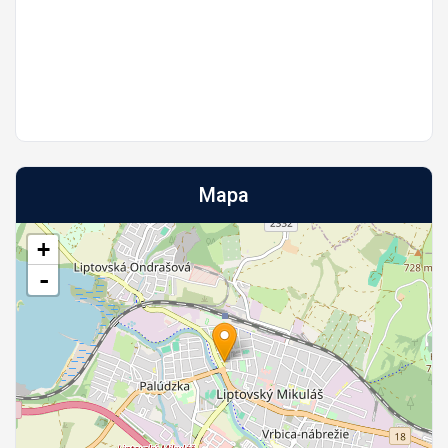
Mapa
+
-