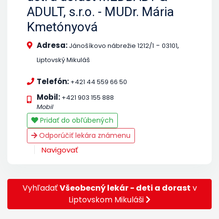
ADULT, s.r.o. - MUDr. Mária
Kmetónyová
Adresa:
-
,
Jánošíkovo nábrežie 1212/1
03101
Liptovský Mikuláš
Telefón:
+421 44 559 66 50
Mobil:
+421 903 155 888
Mobil
Pridať do obľúbených
Odporúčiť lekára známenu
Navigovať
Vyhľadať
Všeobecný lekár - deti a dorast
v
Liptovskom Mikuláši