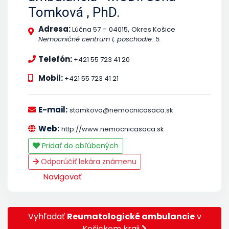
Tomková , PhD.
Adresa:
-
,
Lúčna 57
04015
Okres Košice
Nemocničné centrum I, poschodie: 5.
Telefón:
+421 55 723 41 20
Mobil:
+421 55 723 41 21
E-mail:
stomkova@nemocnicasaca.sk
Web:
http://www.nemocnicasaca.sk
Pridať do obľúbených
Odporúčiť lekára známenu
Navigovať
Vyhľadať
Reumatologické ambulancie
v
Košickom kraji