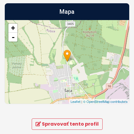
Mapa
+
-
Leaflet
|
© OpenStreetMap contributors
Spravovať tento profil