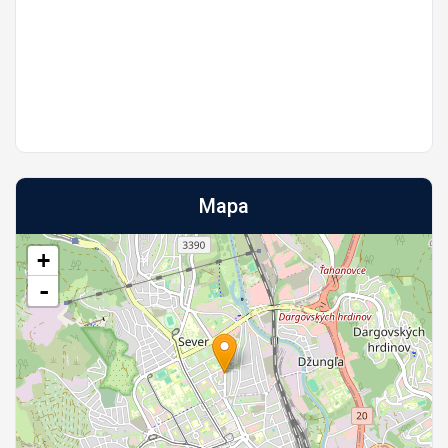
Mapa
+
-