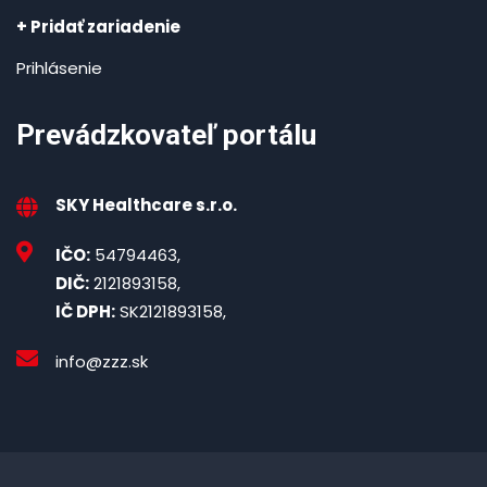
+ Pridať zariadenie
Prihlásenie
Prevádzkovateľ portálu
SKY Healthcare s.r.o.
IČO:
54794463,
DIČ:
2121893158,
IČ DPH:
SK2121893158,
info@zzz.sk