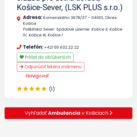
Košice-Sever, (LSK PLUS s.r.o.)
Adresa:
-
,
Komenského 3678/37
04001
Okres
Košice
Poliklinika Sever: Spádové územie: Košice II, Košice
IV, Košice III, Košice I
Telefón:
+421 55 632 22 22
Pridať do obľúbených
Odporúčiť lekára známenu
Navigovať
(1)
Vyhľadať
Ambulancia
v Košiciach