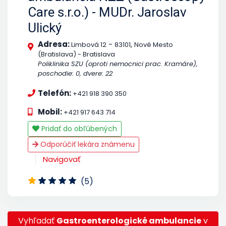
Care s.r.o.) - MUDr. Jaroslav
Ulický
Adresa:
-
,
Limbová 12
83101
Nové Mesto
(Bratislava) - Bratislava
Poliklinika SZU (oproti nemocnici prac. Kramáre),
poschodie: 0, dvere: 22
Telefón:
+421 918 390 350
Mobil:
+421 917 643 714
Pridať do obľúbených
Odporúčiť lekára známenu
Navigovať
(5)
Vyhľadať
Gastroenterologické ambulancie
v