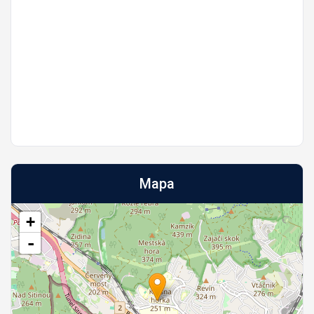
Mapa
+
-