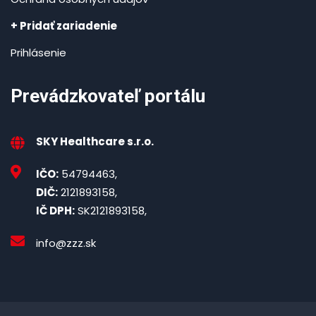
+ Pridať zariadenie
Prihlásenie
Prevádzkovateľ portálu
SKY Healthcare s.r.o.
IČO:
54794463,
DIČ:
2121893158,
IČ DPH:
SK2121893158,
info@zzz.sk