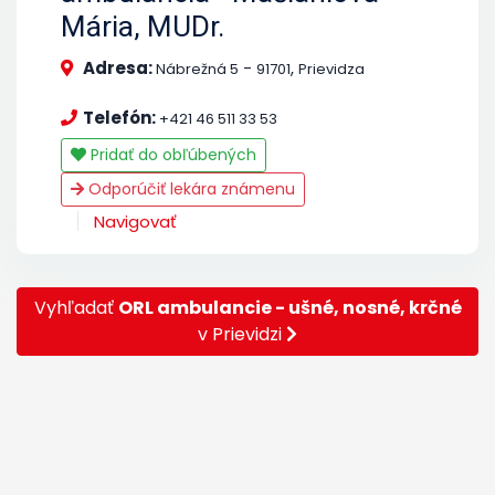
Mária, MUDr.
Adresa:
-
,
Nábrežná 5
91701
Prievidza
Telefón:
+421 46 511 33 53
Pridať do obľúbených
Odporúčiť lekára známenu
Navigovať
Vyhľadať
ORL ambulancie - ušné, nosné, krčné
v Prievidzi