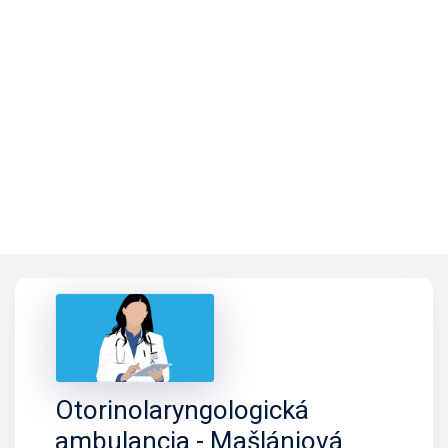
Otorinolaryngologická
ambulancia - Mašlániová