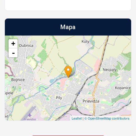
Mapa
+
-
Leaflet
|
© OpenStreetMap contributors