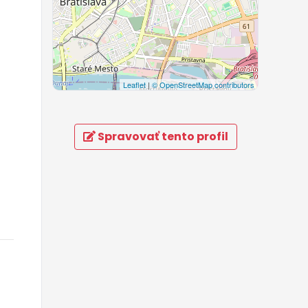
Leaflet
|
© OpenStreetMap contributors
Spravovať tento profil