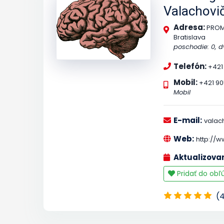
Valachovi
Adresa:
PROME
Bratislava
poschodie: 0, dv
Telefón:
+421
Mobil:
+421 90
Mobil
E-mail:
valac
Web:
http://
Aktualizova
Pridať do ob
(