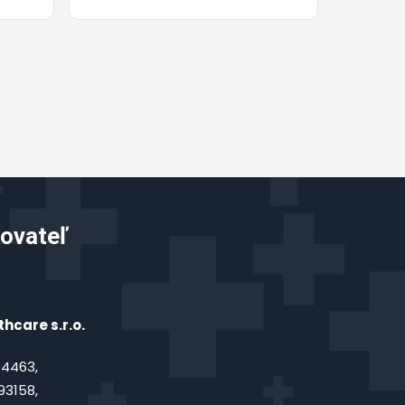
ovateľ
hcare s.r.o.
4463,
93158,