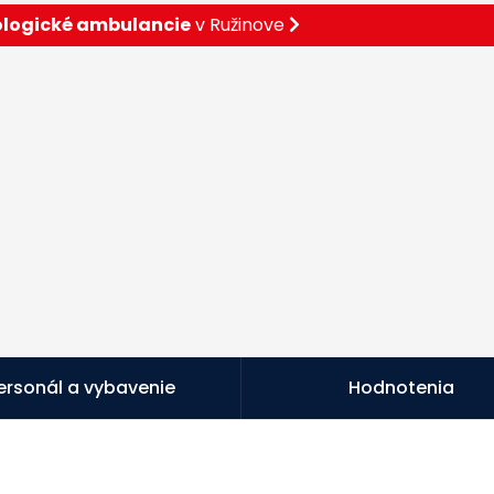
ologické ambulancie
v Ružinove
ersonál a vybavenie
Hodnotenia