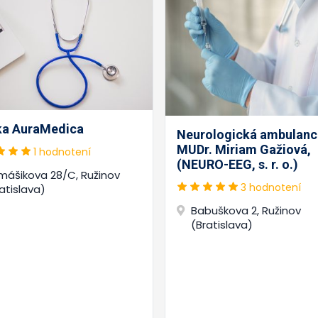
ika AuraMedica
Neurologická ambulanci
MUDr. Miriam Gažiová,
1 hodnotení
(NEURO-EEG, s. r. o.)
mášikova 28/C, Ružinov
3 hodnotení
atislava)
Babuškova 2, Ružinov
(Bratislava)