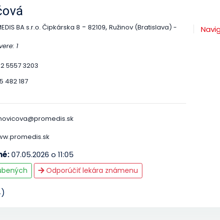
čová
-
,
DIS BA s.r.o. Čipkárska 8
82109
Ružinov (Bratislava) -
Navi
ere: 1
 2 5557 3203
5 482 187
hovicova@promedis.sk
www.promedis.sk
né:
07.05.2026 o 11:05
ľúbených
Odporúčiť lekára známenu
4)