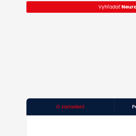
Vyhľadať
Neur
O zariadení
P