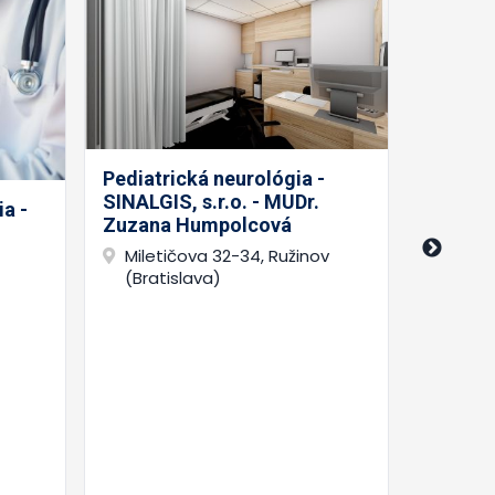
Pediatrická neurológia -
SINALGIS, s.r.o. - MUDr.
a -
Súkrom
Zuzana Humpolcová
centrum
Miletičova 32-34, Ružinov
r.o. - 
(Bratislava)
Priev
(Brat