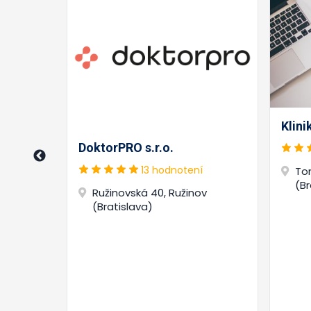
Klin
DoktorPRO s.r.o.
ncia
.
13 hodnotení
To
(Br
Ružinovská 40, Ružinov
(Bratislava)