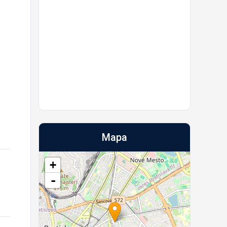
Mapa
+
-