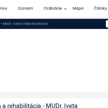
mov
Zoznam
Ordinácie
Mapa
Články
a - MUDr. Iveta Valachovičová
 a rehabilitácia - MUDr. Iveta