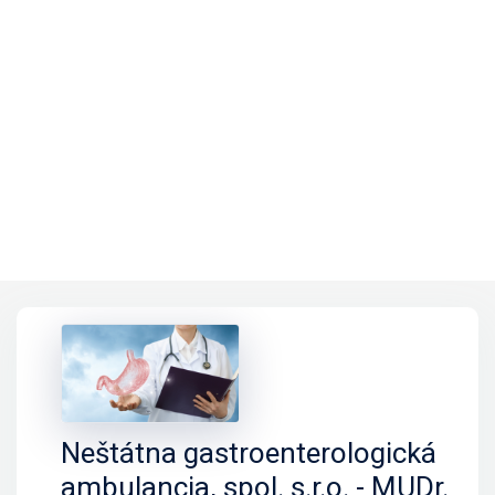
Neštátna gastroenterologická
ambulancia, spol. s.r.o. - MUDr.