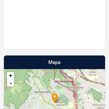
Mapa
+
-