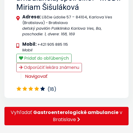
Miriam Šišuláková
Adresa:
-
,
Líščie údolie 57
84104
Karlova Ves
(Bratislava) - Bratislava
detský pavilón Poliklinika Karlova Ves, Ba,
poschodie: 1, dvere: 168, 169
Mobil:
+421 905 885 115
Mobil
Pridať do obľúbených
Odporúčiť lekára známenu
Navigovať
(18)
Vyhľadať
Gastroenterologické ambulancie
v
Bratislave