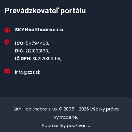
Prevádzkovateľ portálu
SKY Healthcare s.r.o.
IČO:
54794463,
DIČ:
2121893158,
IČ DPH:
SK2121893158,
info@zzz.sk
SKY Healthcare s.r.o. © 2005 - 2026 Všetky práva
vyhradené.
Podmienky používania