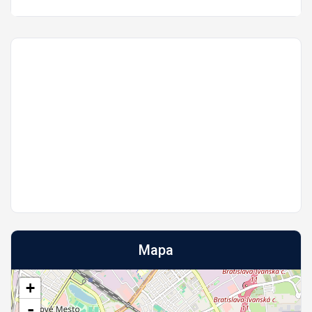
Mapa
+
-