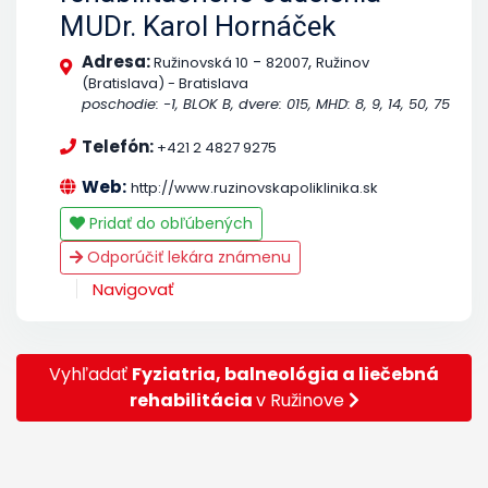
MUDr. Karol Hornáček
Adresa:
-
,
Ružinovská 10
82007
Ružinov
(Bratislava) - Bratislava
poschodie: -1, BLOK B, dvere: 015, MHD: 8, 9, 14, 50, 75
Telefón:
+421 2 4827 9275
Web:
http://www.ruzinovskapoliklinika.sk
Pridať do obľúbených
Odporúčiť lekára známenu
Navigovať
Vyhľadať
Fyziatria, balneológia a liečebná
rehabilitácia
v Ružinove