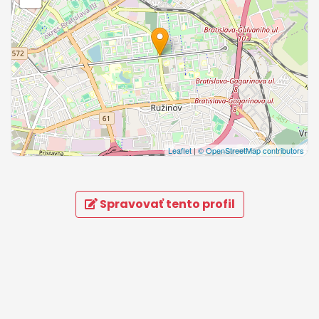
Leaflet
|
© OpenStreetMap contributors
Spravovať tento profil