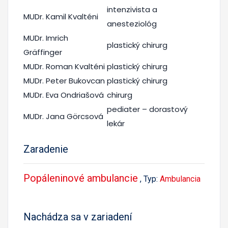
intenzivista a
MUDr. Kamil Kvalténi
anesteziológ
MUDr. Imrich
plastický chirurg
Gräffinger
MUDr. Roman Kvalténi
plastický chirurg
MUDr. Peter Bukovcan
plastický chirurg
MUDr. Eva Ondriašová
chirurg
pediater – dorastový
MUDr. Jana Görcsová
lekár
Zaradenie
Popáleninové ambulancie
, Typ:
Ambulancia
Nachádza sa v zariadení