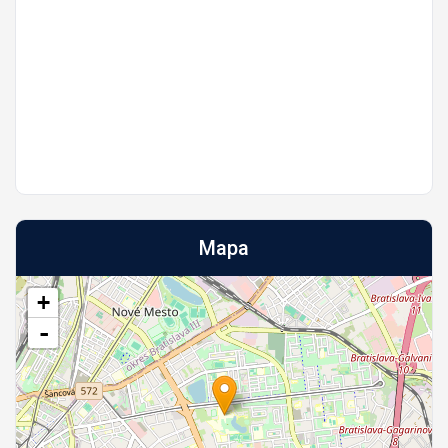
Mapa
+
-