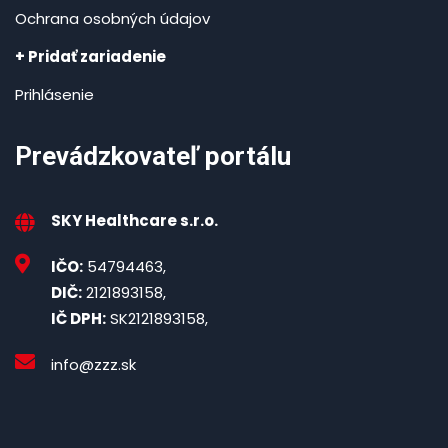
Ochrana osobných údajov
+ Pridať zariadenie
Prihlásenie
Prevádzkovateľ portálu
SKY Healthcare s.r.o.
IČO:
54794463,
DIČ:
2121893158,
IČ DPH:
SK2121893158,
info@zzz.sk