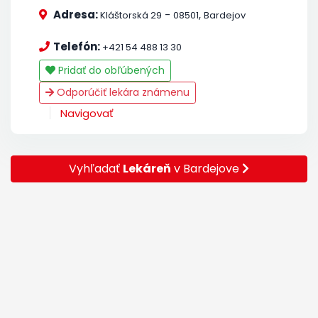
Adresa:
-
,
Kláštorská 29
08501
Bardejov
Telefón:
+421 54 488 13 30
Pridať do obľúbených
Odporúčiť lekára známenu
Navigovať
Vyhľadať
Lekáreň
v Bardejove