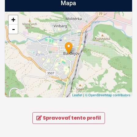
Mapa
+
-
Leaflet
|
© OpenStreetMap contributors
Spravovať tento profil