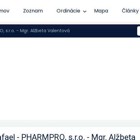
mov
Zoznam
Ordinácie
Mapa
Články
, s.r.o. - Mgr. Alžbeta Valentová
fael - PHARMPRO, s.r.o. - Mgr. Alžbeta