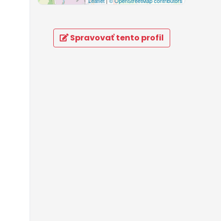
Leaflet
|
© OpenStreetMap contributors
Spravovať tento profil