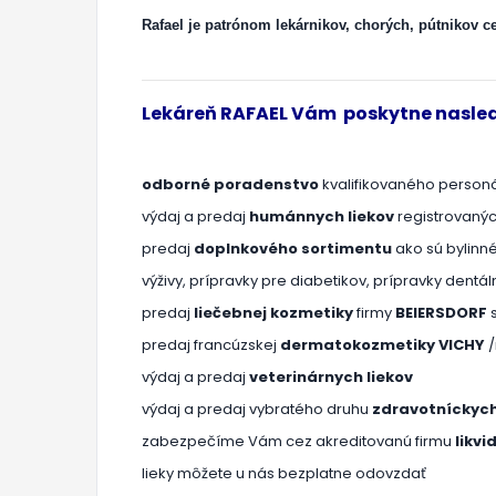
Rafael je patrónom lekárnikov, chorých, pútnikov c
Lekáreň RAFAEL Vám poskytne nasled
odborné poradenstvo
kvalifikovaného personá
výdaj a predaj
humánnych liekov
registrovanýc
predaj
doplnkového sortimentu
ako sú bylinné
výživy, prípravky pre diabetikov, prípravky dentá
predaj
liečebnej kozmetiky
firmy
BEIERSDORF
s
predaj francúzskej
dermatokozmetiky VICHY
/
výdaj a predaj
veterinárnych liekov
výdaj a predaj vybratého druhu
zdravotníckych
zabezpečíme Vám cez akreditovanú firmu
likvi
lieky môžete u nás bezplatne odovzdať