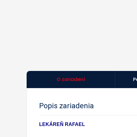
O zariadení
P
Popis zariadenia
LEKÁREŇ RAFAEL