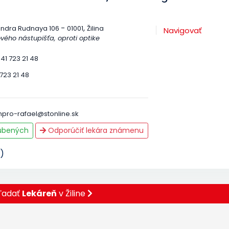
-
,
andra Rudnaya 106
01001
Žilina
Navigovať
vého nástupišťa, oproti optike
41 723 21 48
 723 21 48
pro-rafael@stonline.sk
ľúbených
Odporúčiť lekára známenu
)
ľadať
Lekáreň
v Žiline