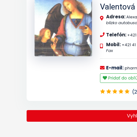
Valentová
Adresa:
Alex
blízko autobuso
Telefón:
+421 
Mobil:
+421 41
Fax
E-mail:
pharm
Pridať do ob
(2
Vyh