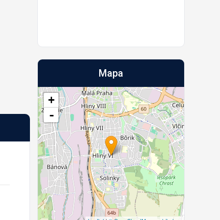
Mapa
+
-