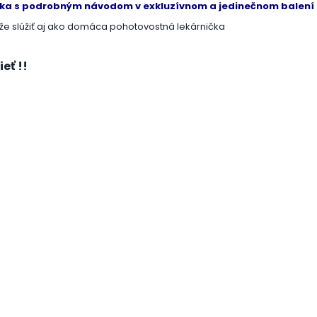
čka s podrobným návodom v exkluzívnom a jedinečnom balení
 slúžiť aj ako domáca pohotovostná lekárnička
eť !!