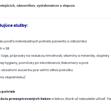
estujúcich, námorníkov, vysťahovalcov a slepcov.
ujúce služby:
lu podľa individuálnych potrieb pacienta a zákazníka
h v SR
 čaje, prípravky na redukciu hmotnosti, vitamíny a minerály, doplnky
lnej hygieny, pomôcky pri inkontinencii, tlakomery a pod.
 obsahom eucerínu pre veľmi citlivú pokožku
na objednávku/
 potrieb
dáciu preexpirovaných liekov
a liekov, ktoré už nebudete užívať. Ti