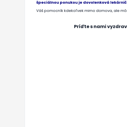
špeciálnou ponukou je dovolenková lekárni
Váš pomocník kdekoľvek mimo domova, ale môže
Príďte s nami vyzdravi