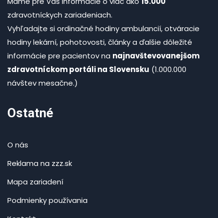
Máme pre Vás informácie o viac ako
15.000
zdravotníckych zariadeniach.
Vyhľadajte si ordinačné hodiny ambulancií, otváracie
hodiny lekární, pohotovosti, články a ďalšie dôležité
informácie pre pacientov na
najnavštevovanejšom
zdravotníckom portáli na Slovensku
(1.000.000
návštev mesačne.)
Ostatné
O nás
Reklama na zzz.sk
Mapa zariadení
Podmienky používania