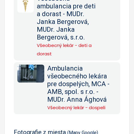
ambulancia pre deti
a dorast - MUDr.
Janka Bergerová,
MUDr. Janka
Bergerová, s.r.o.
Všeobecný lekár - deti a
dorast
Ambulancia
všeobecného lekára
pre dospelých, MCA -
AMB, spol. s r.o. -
MUDr. Anna Ághová
Všeobecný lekár - dospelí
Fotografie z miesta
(Mapy Google)