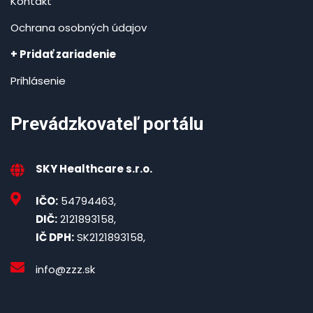
Kontakt
Ochrana osobných údajov
+ Pridať zariadenie
Prihlásenie
Prevádzkovateľ portálu
SKY Healthcare s.r.o.
IČO:
54794463,
DIČ:
2121893158,
IČ DPH:
SK2121893158,
info@zzz.sk