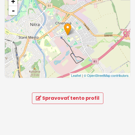
+
-
Leaflet
|
© OpenStreetMap contributors
Spravovať tento profil