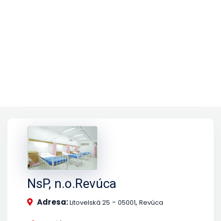
NsP, n.o.Revúca
Adresa:
-
,
Litovelská 25
05001
Revúca