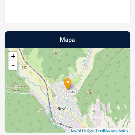
Mapa
+
-
Leaflet
|
© OpenStreetMap contributors