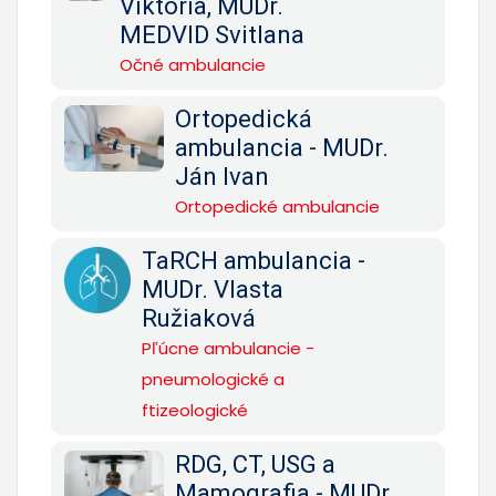
Viktória, MUDr.
MEDVID Svitlana
Očné ambulancie
Ortopedická
ambulancia - MUDr.
Ján Ivan
Ortopedické ambulancie
TaRCH ambulancia -
MUDr. Vlasta
Ružiaková
Pľúcne ambulancie -
pneumologické a
ftizeologické
RDG, CT, USG a
Mamografia - MUDr.