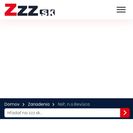
Domov
Zariadenia
NsP, n.o.Revúca