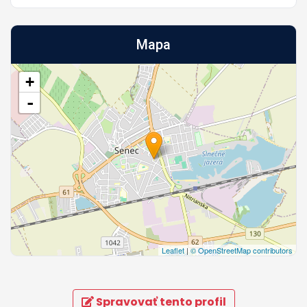
Mapa
+
-
Leaflet
|
© OpenStreetMap contributors
Spravovať tento profil