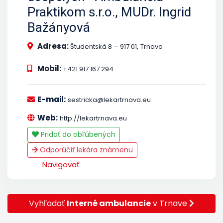
Praktikom s.r.o., MUDr. Ingrid
Bažányová
Adresa:
-
,
Študentská 8
917 01
Trnava
Mobil:
+421 917 167 294
E-mail:
sestricka@lekartrnava.eu
Web:
http://lekartrnava.eu
Pridať do obľúbených
Odporúčiť lekára známenu
Navigovať
Vyhľadať
Interné ambulancie
v Trnave