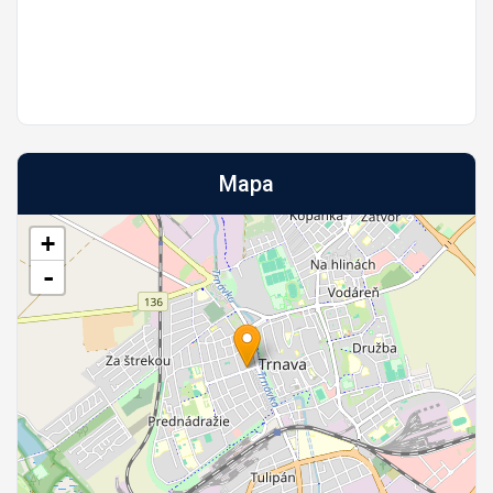
Mapa
+
-