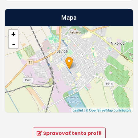
Mapa
+
-
Leaflet
|
© OpenStreetMap contributors
Spravovať tento profil