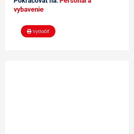
Pokračovať na:
Personál a
vybavenie
Vytlačiť