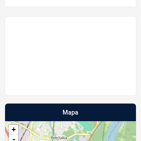
Mapa
+
-