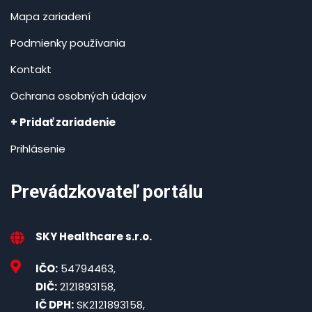
Mapa zariadení
Podmienky používania
Kontakt
Ochrana osobných údajov
+ Pridať zariadenie
Prihlásenie
Prevádzkovateľ portálu
SKY Healthcare s.r.o.
IČO:
54794463,
DIČ:
2121893158,
IČ DPH:
SK2121893158,