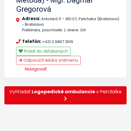
Gregorová
Adresa:
-
,
Antolská 11
851 07
Petržalka (Bratislava)
- Bratislava
Poliklinika, poschodie: 1, dvere: 124
Telefón:
+421 2 6867 3519
Pridať do obľúbených
Odporúčiť lekára známenu
Navigovať
Vyhľadať
Logopedické ambulancie
v Petržalke