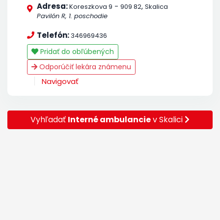
Adresa:
-
,
Koreszkova 9
909 82
Skalica
Pavilón R, 1. poschodie
Telefón:
346969436
Pridať do obľúbených
Odporúčiť lekára známenu
Navigovať
Vyhľadať
Interné ambulancie
v Skalici