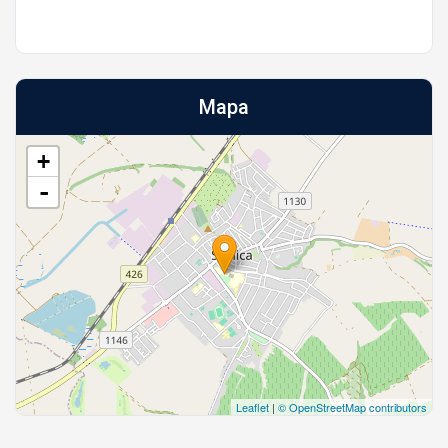
Mapa
+
-
Leaflet
|
© OpenStreetMap contributors