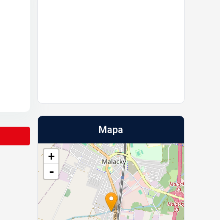
Mapa
+
-