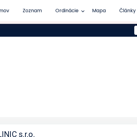
mov
Zoznam
Ordinácie
Mapa
Články
NIC s.r.o.