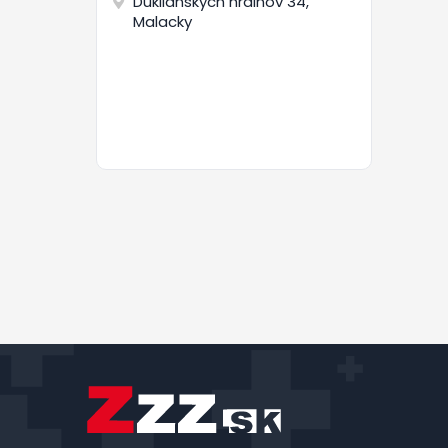
Duklianskych hrdinov 34,
Malacky