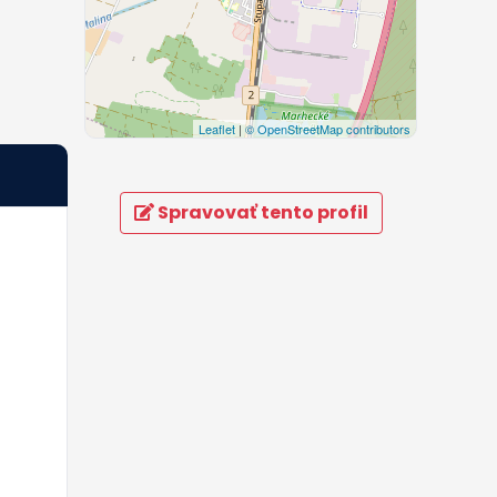
Leaflet
|
© OpenStreetMap contributors
Spravovať tento profil