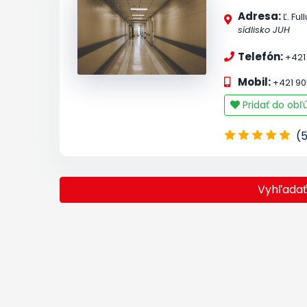
Adresa:
Ľ. Ful
sídlisko JUH
Telefón:
+421 
Mobil:
+421 90
Pridať do ob
(
Vyhľada