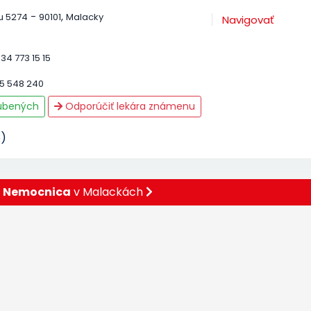
-
,
lu 5274
90101
Malacky
Navigovať
34 773 15 15
5 548 240
ľúbených
Odporúčiť lekára známenu
5)
ť
Nemocnica
v Malackách