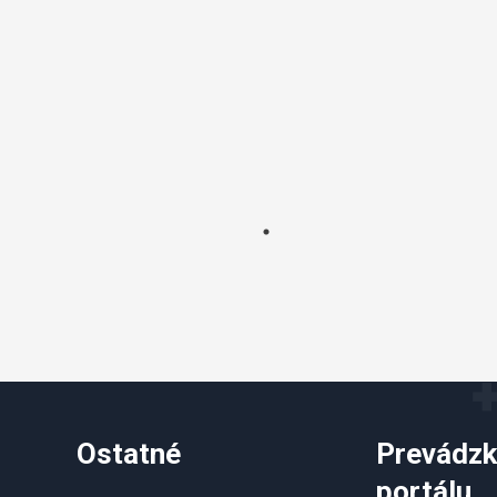
Ostatné
Prevádzk
portálu