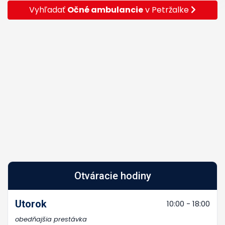
Vyhľadať
Očné ambulancie
v Petržalke
Otváracie hodiny
Utorok
10:00 - 18:00
obedňajšia prestávka