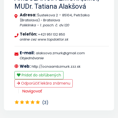
MUDr. Tatiana Alakšová
Adresa:
-
,
Šustekova 2
85104
Petržalka
(Bratislava) - Bratislava
Poliklinika - 1. posch. č. dv.120
Telefón:
+421 951 132 850
online cez www.topdoktor.sk
E-mail:
alaksova.zmurk@gmail.com
Objednávanie
Web:
http://ocnaambzmurk.zzz.sk
Pridať do obľúbených
Odporúčiť lekára známenu
Navigovať
(3)