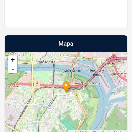
Mapa
+
-
Leaflet
|
© OpenStreetMap contributors