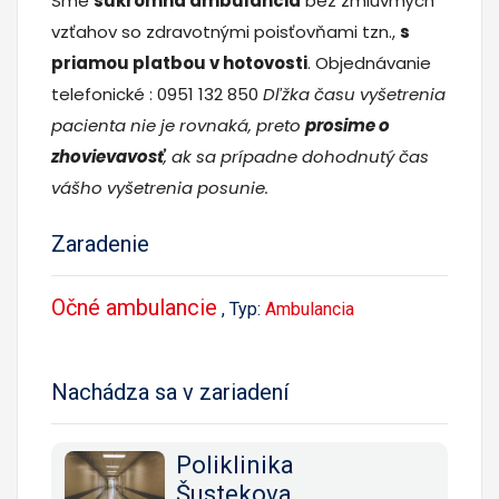
Sme
súkromná ambulancia
bez zmluvmých
vzťahov so zdravotnými poisťovňami tzn.,
s
priamou platbou v hotovosti
. Objednávanie
telefonické : 0951 132 850
Dľžka času vyšetrenia
pacienta nie je rovnaká, preto
prosime o
zhovievavosť
, ak sa prípadne dohodnutý čas
vášho vyšetrenia posunie.
Zaradenie
Očné ambulancie
, Typ:
Ambulancia
Nachádza sa v zariadení
Poliklinika
Šustekova