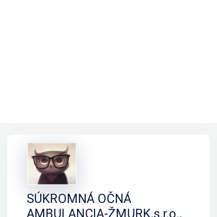
SÚKROMNÁ OČNÁ
AMBULANCIA-ŽMURK,s.r.o.,