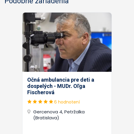
Podobné zariadenia
Očná ambulancia pre deti a
dospelých - MUDr. Oľga
Fischerová
6 hodnotení
Gercenova 4, Petržalka
(Bratislava)