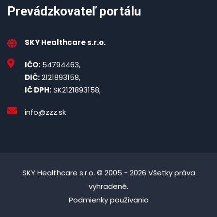
Prevádzkovateľ portálu
SKY Healthcare s.r.o.
IČO:
54794463,
DIČ:
2121893158,
IČ DPH:
SK2121893158,
info@zzz.sk
SKY Healthcare s.r.o. © 2005 - 2026 Všetky práva
vyhradené.
Podmienky používania