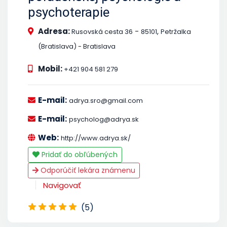
psychoterapie
Adresa:
-
,
Rusovská cesta 36
85101
Petržalka
(Bratislava) - Bratislava
Mobil:
+421 904 581 279
E-mail:
adrya.sro@gmail.com
E-mail:
psycholog@adrya.sk
Web:
http://www.adrya.sk/
Pridať do obľúbených
Odporúčiť lekára známenu
Navigovať
(5)