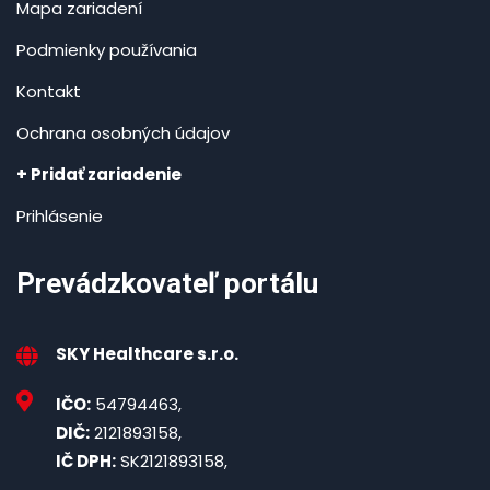
Mapa zariadení
Podmienky používania
Kontakt
Ochrana osobných údajov
+ Pridať zariadenie
Prihlásenie
Prevádzkovateľ portálu
SKY Healthcare s.r.o.
IČO:
54794463,
DIČ:
2121893158,
IČ DPH:
SK2121893158,