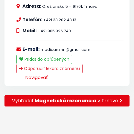
Adresa:
-
,
Orešianska 5
91701
Trnava
Telefón:
+421 33 202 43 13
Mobil:
+421 905 926 740
E-mail:
medican.mri@gmail.com
Pridať do obľúbených
Odporúčiť lekára známenu
Navigovať
Vyhľadať
Magnetická rezonancia
v Trnave