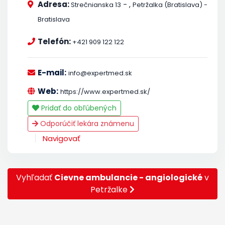
Adresa:
-
,
Strečnianska 13
Petržalka (Bratislava) -
Bratislava
Telefón:
+421 909 122 122
E-mail:
info@expertmed.sk
Web:
https://www.expertmed.sk/
Pridať do obľúbených
Odporúčiť lekára známenu
Navigovať
Vyhľadať
Cievne ambulancie - angiologické
v
Petržalke