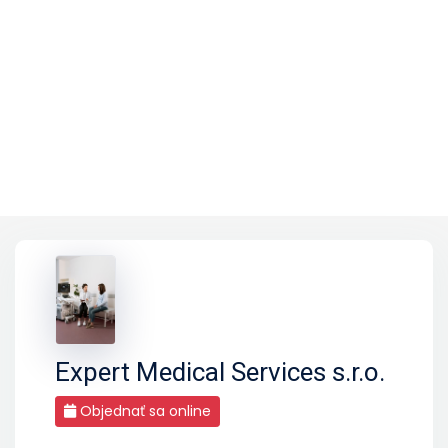
Expert Medical Services s.r.o.
Objednať sa online