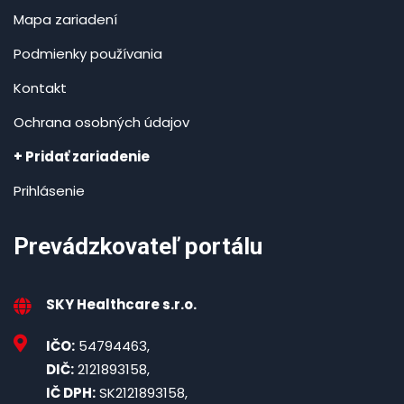
Mapa zariadení
Podmienky používania
Kontakt
Ochrana osobných údajov
+ Pridať zariadenie
Prihlásenie
Prevádzkovateľ portálu
SKY Healthcare s.r.o.
IČO:
54794463,
DIČ:
2121893158,
IČ DPH:
SK2121893158,