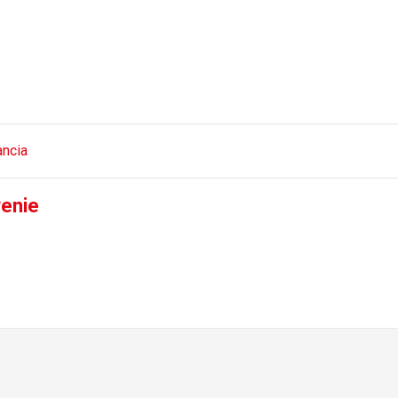
ncia
venie