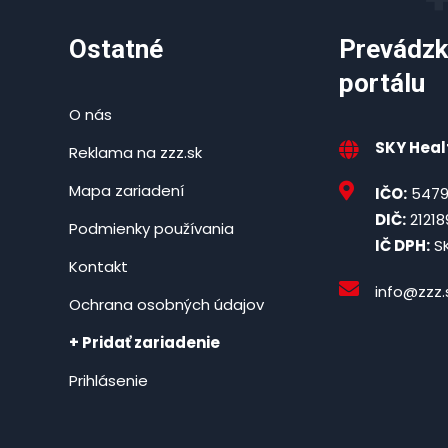
Ostatné
Prevádzk
portálu
O nás
SKY Healt
Reklama na zzz.sk
Mapa zariadení
IČO:
5479
DIČ:
21218
Podmienky používania
IČ DPH:
SK
Kontakt
info@zzz.
Ochrana osobných údajov
+ Pridať zariadenie
Prihlásenie