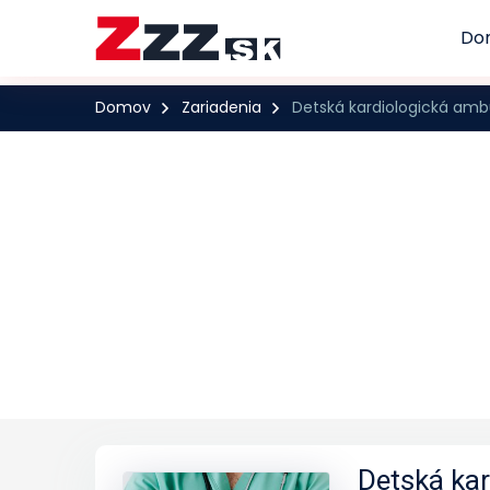
Do
Domov
Zariadenia
Detská kardiologická amb
Detská ka