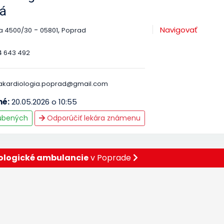
á
-
,
Navigovať
ja 4500/30
05801
Poprad
4 643 492
akardiologia.poprad@gmail.com
né:
20.05.2026 o 10:55
ľúbených
Odporúčiť lekára známenu
ologické ambulancie
v Poprade