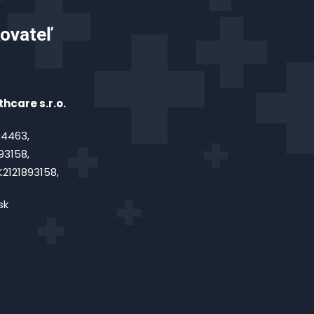
ovateľ
hcare s.r.o.
4463,
93158,
2121893158,
sk