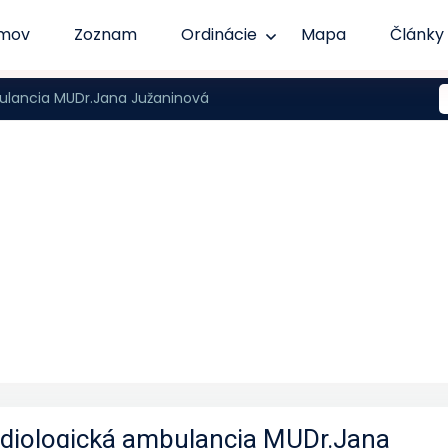
mov
Zoznam
Ordinácie
Mapa
Články
ulancia MUDr.Jana Južaninová
rdiologická ambulancia MUDr.Jana