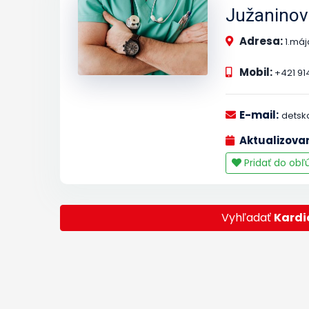
Južaninov
Adresa:
1.má
Mobil:
+421 91
E-mail:
detsk
Aktualizova
Pridať do ob
Vyhľadať
Kardi