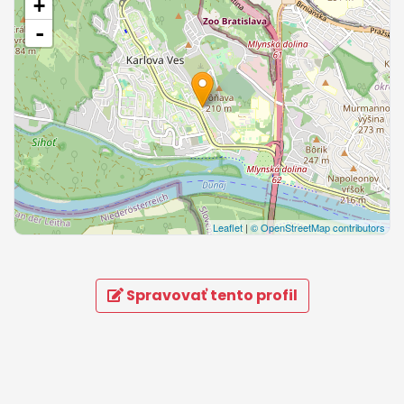
+
-
Leaflet
|
© OpenStreetMap contributors
Spravovať tento profil