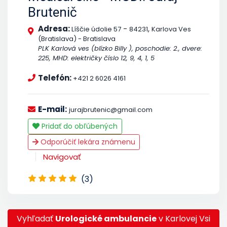
Brutenič
Adresa:
-
,
Líščie údolie 57
84231
Karlova Ves
(Bratislava) - Bratislava
PLK Karlová ves (blízko Billy ), poschodie: 2., dvere:
225, MHD: električky číslo 12, 9, 4, 1, 5
Telefón:
+421 2 6026 4161
E-mail:
jurajbrutenic@gmail.com
Pridať do obľúbených
Odporúčiť lekára známenu
Navigovať
(3)
Vyhľadať
Urologické ambulancie
v Karlovej Vsi