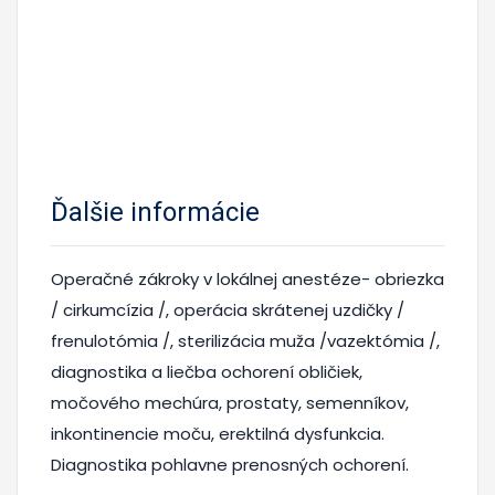
Ďalšie informácie
Operačné zákroky v lokálnej anestéze- obriezka
/ cirkumcízia /, operácia skrátenej uzdičky /
frenulotómia /, sterilizácia muža /vazektómia /,
diagnostika a liečba ochorení obličiek,
močového mechúra, prostaty, semenníkov,
inkontinencie moču, erektilná dysfunkcia.
Diagnostika pohlavne prenosných ochorení.