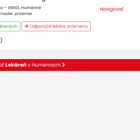
-
,
ja
06601
Humenné
Navigovať
schodie: prízemie
ľúbených
Odporúčiť lekára známenu
)
ať
Lekáreň
v Humennom