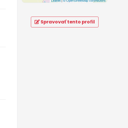
Leaflet
|
© OpenStreetMap contributors
Spravovať tento profil