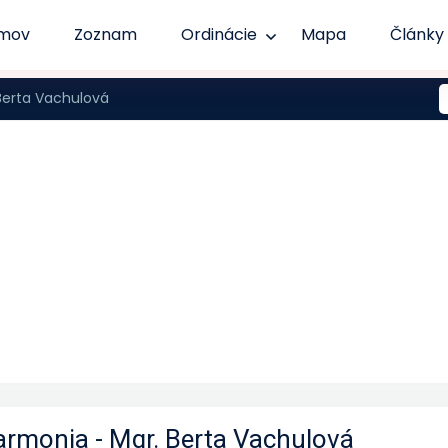
mov
Zoznam
Ordinácie
Mapa
Články
Berta Vachulová
armonia - Mgr. Berta Vachulová