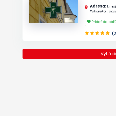
Adresa:
1. má
Poliklinika , po
Pridať do ob
(2
Vyhľad