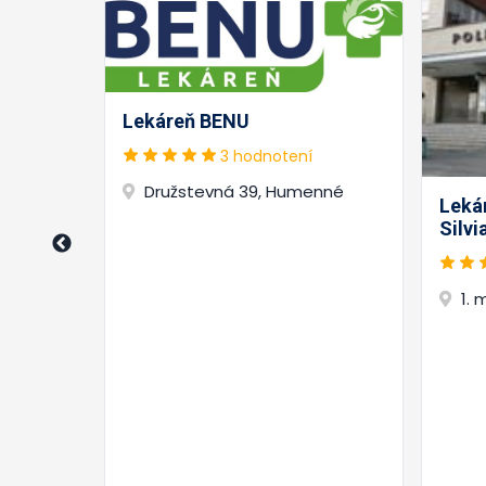
Lekáreň BENU
3 hodnotení
 Mgr.
Družstevná 39, Humenné
Leká
Silvi
/26,
1.