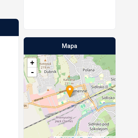
Mapa
+
-