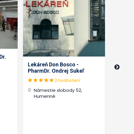
Dr.
Lekáreň 
PharmDr
Lekáreň Don Bosco -
PharmDr. Ondrej Sukeľ
2 hodnotení
Miero
Námestie slobody 52,
Humenné