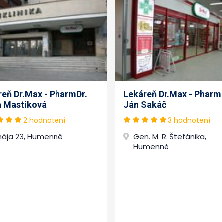
reň Dr.Max - PharmDr.
Lekáreň Dr.Max - Pharm
a Mastiková
Ján Sakáč
2 hodnotení
3 hodnotení
 mája 23, Humenné
Gen. M. R. Štefánika,
Humenné