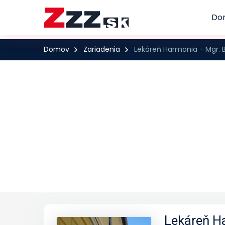
Do
Domov
Zariadenia
Lekáreň Harmonia - Mgr. 
Lekáreň H