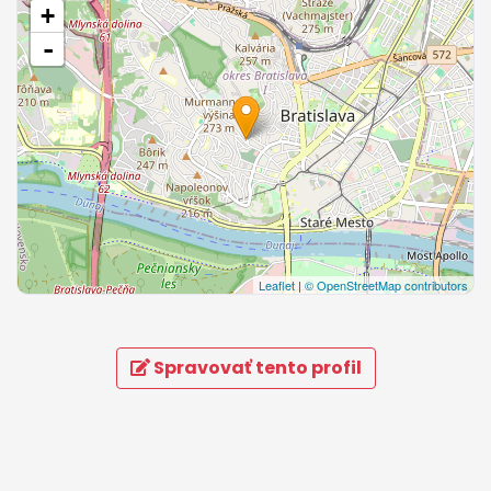
+
-
Leaflet
|
© OpenStreetMap contributors
Spravovať tento profil