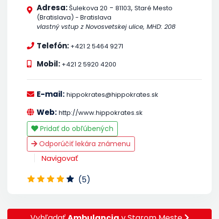
Adresa:
-
,
Šulekova 20
81103
Staré Mesto
(Bratislava) - Bratislava
vlastný vstup z Novosvetskej ulice, MHD: 208
Telefón:
+421 2 5464 9271
Mobil:
+421 2 5920 4200
E-mail:
hippokrates@hippokrates.sk
Web:
http://www.hippokrates.sk
Pridať do obľúbených
Odporúčiť lekára známenu
Navigovať
(5)
Vyhľadať
Ambulancia
v Starom Meste