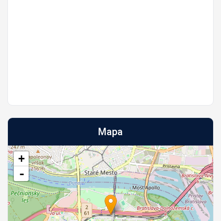
Mapa
+
-