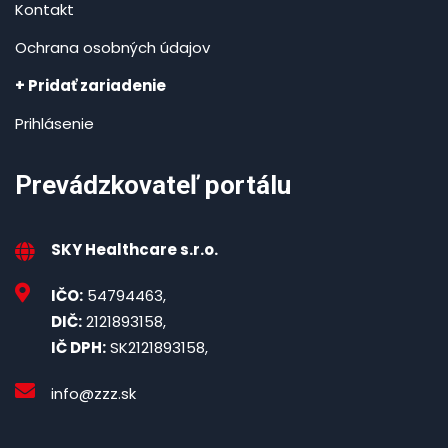
Kontakt
Ochrana osobných údajov
+ Pridať zariadenie
Prihlásenie
Prevádzkovateľ portálu
SKY Healthcare s.r.o.
IČO:
54794463,
DIČ:
2121893158,
IČ DPH:
SK2121893158,
info@zzz.sk