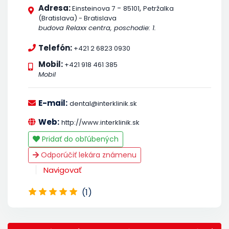
Adresa:
-
,
Einsteinova 7
85101
Petržalka
(Bratislava) - Bratislava
budova Relaxx centra, poschodie: 1.
Telefón:
+421 2 6823 0930
Mobil:
+421 918 461 385
Mobil
E-mail:
dental@interklinik.sk
Web:
http://www.interklinik.sk
Pridať do obľúbených
Odporúčiť lekára známenu
Navigovať
(1)