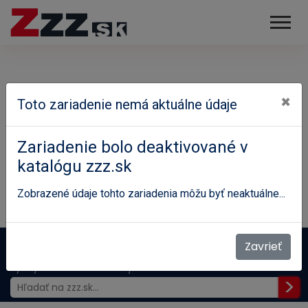
×
Toto zariadenie nemá aktuálne údaje
Zariadenie bolo deaktivované v
katalógu zzz.sk
Zobrazené údaje tohto zariadenia môžu byť neaktuálne...
Domov
Zariadenia
Zavrieť
Ambulancia pre diabetes, poruchy látkovej premeny a
výživy - MUDr. Ružena Vojtková