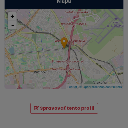
Mapa
+
-
Leaflet
|
© OpenStreetMap contributors
Spravovať tento profil