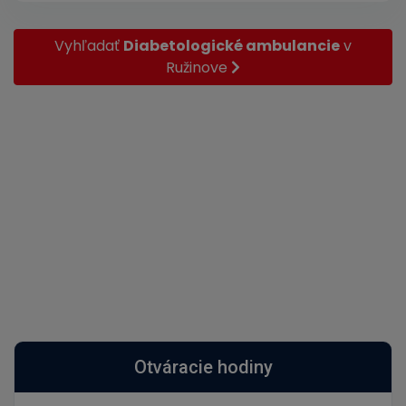
Vyhľadať
Diabetologické ambulancie
v
Ružinove
Otváracie hodiny